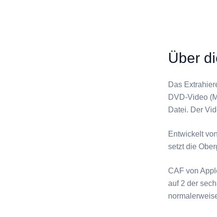
Über d
Das Extrahier
DVD-Video (MP
Datei. Der Vid
Entwickelt vo
setzt die Obe
⁦CAF⁩ von App
auf 2 der sech
normalerweise