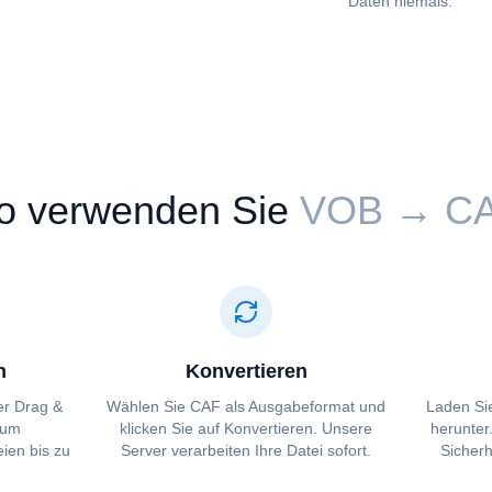
Daten niemals.
o verwenden Sie
⁦⁦VOB⁩⁩ → ⁦⁦CA
n
Konvertieren
per Drag &
Wählen Sie ⁦⁦CAF⁩⁩ als Ausgabeformat und
Laden Sie
zum
klicken Sie auf Konvertieren. Unsere
herunter
ien bis zu
Server verarbeiten Ihre Datei sofort.
Sicherh