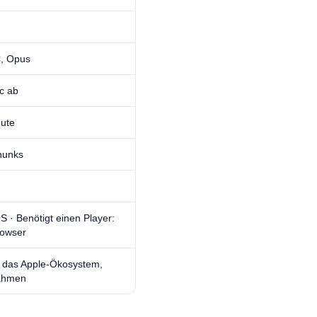
, Opus
c ab
ute
hunks
S · Benötigt einen Player:
owser
, das Apple-Ökosystem,
nahmen