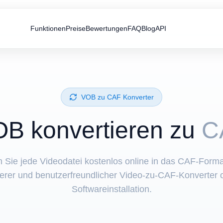
Funktionen
Preise
Bewertungen
FAQ
Blog
API
⁦VOB⁩ zu ⁦CAF⁩ Konverter
OB⁩ konvertieren zu
C
n Sie jede Videodatei kostenlos online in das CAF-Format
herer und benutzerfreundlicher Video-zu-CAF-Konverter 
Softwareinstallation.