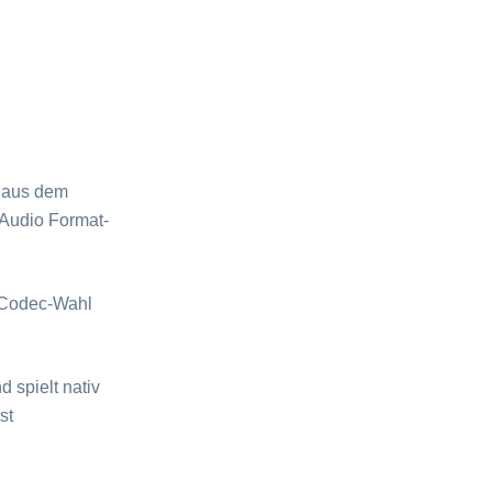
k aus dem
Audio Format-
e Codec-Wahl
 spielt nativ
st