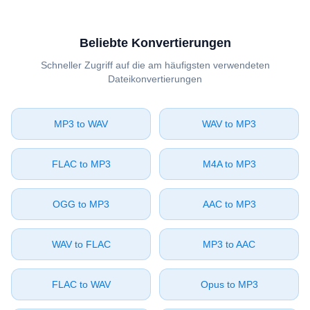
Beliebte Konvertierungen
Schneller Zugriff auf die am häufigsten verwendeten
Dateikonvertierungen
⁦MP3⁩ to ⁦WAV⁩
⁦WAV⁩ to ⁦MP3⁩
⁦FLAC⁩ to ⁦MP3⁩
⁦M4A⁩ to ⁦MP3⁩
⁦OGG⁩ to ⁦MP3⁩
⁦AAC⁩ to ⁦MP3⁩
⁦WAV⁩ to ⁦FLAC⁩
⁦MP3⁩ to ⁦AAC⁩
⁦FLAC⁩ to ⁦WAV⁩
⁦Opus⁩ to ⁦MP3⁩