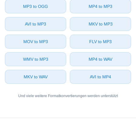
⁦MP3⁩ to ⁦OGG⁩
⁦MP4⁩ to ⁦MP3⁩
⁦AVI⁩ to ⁦MP3⁩
⁦MKV⁩ to ⁦MP3⁩
⁦MOV⁩ to ⁦MP3⁩
⁦FLV⁩ to ⁦MP3⁩
⁦WMV⁩ to ⁦MP3⁩
⁦MP4⁩ to ⁦WAV⁩
⁦MKV⁩ to ⁦WAV⁩
⁦AVI⁩ to ⁦MP4⁩
Und viele weitere Formatkonvertierungen werden unterstützt