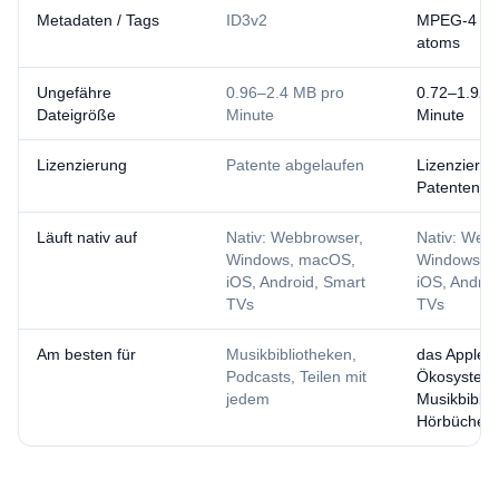
Metadaten / Tags
ID3v2
MPEG-4 iTu
atoms
Ungefähre
0.96–2.4 MB pro
0.72–1.92 
Dateigröße
Minute
Minute
Lizenzierung
Patente abgelaufen
Lizenziert m
Patenten
Läuft nativ auf
Nativ: Webbrowser,
Nativ: Web
Windows, macOS,
Windows, 
iOS, Android, Smart
iOS, Androi
TVs
TVs
Am besten für
Musikbibliotheken,
das Apple-
Podcasts, Teilen mit
Ökosystem
jedem
Musikbiblio
Hörbücher