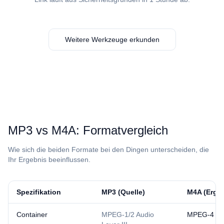
Weitere Werkzeuge erkunden
⁦MP3⁩ vs ⁦M4A⁩: Formatvergleich
Wie sich die beiden Formate bei den Dingen unterscheiden, die
Ihr Ergebnis beeinflussen.
Spezifikation
⁦MP3⁩ (Quelle)
⁦M4A⁩ (Erge
Container
MPEG-1/2 Audio
MPEG-4 Pa