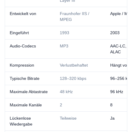
Layer III
Entwickelt von
Fraunhofer IIS /
Apple / M
MPEG
Eingeführt
1993
2003
Audio-Codecs
MP3
AAC-LC, H
ALAC
Kompression
Verlustbehaftet
Hängt vom
Typische Bitrate
128–320 kbps
96–256 kb
Maximale Abtastrate
48 kHz
96 kHz
Maximale Kanäle
2
8
Lückenlose
Teilweise
Ja
Wiedergabe