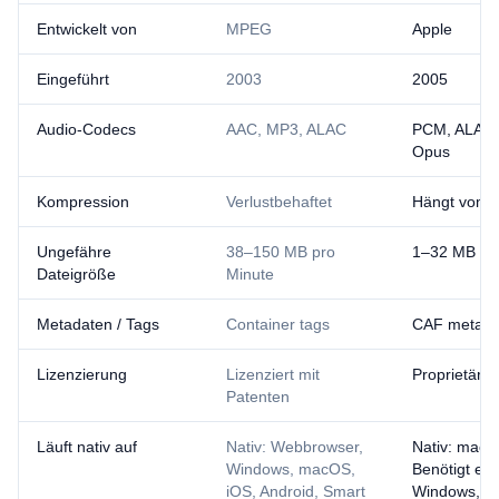
Entwickelt von
MPEG
Apple
Eingeführt
2003
2005
Audio-Codecs
AAC, MP3, ALAC
PCM, ALAC,
Opus
Kompression
Verlustbehaftet
Hängt vom 
Ungefähre
38–150 MB pro
1–32 MB pr
Dateigröße
Minute
Metadaten / Tags
Container tags
CAF metada
Lizenzierung
Lizenziert mit
Proprietär
Patenten
Läuft nativ auf
Nativ: Webbrowser,
Nativ: macO
Windows, macOS,
Benötigt ein
iOS, Android, Smart
Windows,