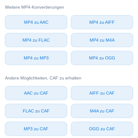
Weitere ⁦MP4⁩-Konvertierungen
⁦MP4⁩ zu ⁦AAC⁩
⁦MP4⁩ zu ⁦AIFF⁩
⁦MP4⁩ zu ⁦FLAC⁩
⁦MP4⁩ zu ⁦M4A⁩
⁦MP4⁩ zu ⁦MP3⁩
⁦MP4⁩ zu ⁦OGG⁩
Andere Möglichkeiten, ⁦CAF⁩ zu erhalten
⁦AAC⁩ zu ⁦CAF⁩
⁦AIFF⁩ zu ⁦CAF⁩
⁦FLAC⁩ zu ⁦CAF⁩
⁦M4A⁩ zu ⁦CAF⁩
⁦MP3⁩ zu ⁦CAF⁩
⁦OGG⁩ zu ⁦CAF⁩