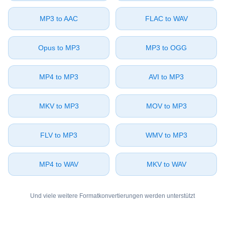
⁦MP3⁩ to ⁦AAC⁩
⁦FLAC⁩ to ⁦WAV⁩
⁦Opus⁩ to ⁦MP3⁩
⁦MP3⁩ to ⁦OGG⁩
⁦MP4⁩ to ⁦MP3⁩
⁦AVI⁩ to ⁦MP3⁩
⁦MKV⁩ to ⁦MP3⁩
⁦MOV⁩ to ⁦MP3⁩
⁦FLV⁩ to ⁦MP3⁩
⁦WMV⁩ to ⁦MP3⁩
⁦MP4⁩ to ⁦WAV⁩
⁦MKV⁩ to ⁦WAV⁩
Und viele weitere Formatkonvertierungen werden unterstützt