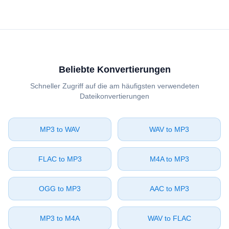
Beliebte Konvertierungen
Schneller Zugriff auf die am häufigsten verwendeten
Dateikonvertierungen
⁦MP3⁩ to ⁦WAV⁩
⁦WAV⁩ to ⁦MP3⁩
⁦FLAC⁩ to ⁦MP3⁩
⁦M4A⁩ to ⁦MP3⁩
⁦OGG⁩ to ⁦MP3⁩
⁦AAC⁩ to ⁦MP3⁩
⁦MP3⁩ to ⁦M4A⁩
⁦WAV⁩ to ⁦FLAC⁩