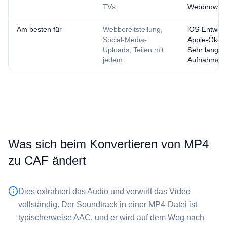
TVs
Webbrowse
Am besten für
Webbereitstellung,
iOS-Entwick
Social-Media-
Apple-Ökos
Uploads, Teilen mit
Sehr lange
jedem
Aufnahmen
Was sich beim Konvertieren von ⁦MP4⁩
zu ⁦CAF⁩ ändert
Dies extrahiert das Audio und verwirft das Video
vollständig. Der Soundtrack in einer ⁦MP4⁩-Datei ist
typischerweise AAC, und er wird auf dem Weg nach