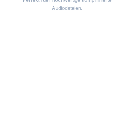
Audiodateien.
Upload audio or video file
Audio oder Video hochladen
Drag & Drop oder tippen zum Durchsuchen
Dateien durchsuchen
Unterstützt über 20 Dateiformate inkl. MP3, MP4, WAV