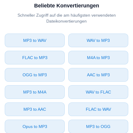
Beliebte Konvertierungen
Schneller Zugriff auf die am häufigsten verwendeten
Dateikonvertierungen
⁦MP3⁩ to ⁦WAV⁩
⁦WAV⁩ to ⁦MP3⁩
⁦FLAC⁩ to ⁦MP3⁩
⁦M4A⁩ to ⁦MP3⁩
⁦OGG⁩ to ⁦MP3⁩
⁦AAC⁩ to ⁦MP3⁩
⁦MP3⁩ to ⁦M4A⁩
⁦WAV⁩ to ⁦FLAC⁩
⁦MP3⁩ to ⁦AAC⁩
⁦FLAC⁩ to ⁦WAV⁩
⁦Opus⁩ to ⁦MP3⁩
⁦MP3⁩ to ⁦OGG⁩