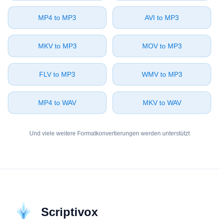
⁦MP4⁩ to ⁦MP3⁩
⁦AVI⁩ to ⁦MP3⁩
⁦MKV⁩ to ⁦MP3⁩
⁦MOV⁩ to ⁦MP3⁩
⁦FLV⁩ to ⁦MP3⁩
⁦WMV⁩ to ⁦MP3⁩
⁦MP4⁩ to ⁦WAV⁩
⁦MKV⁩ to ⁦WAV⁩
Und viele weitere Formatkonvertierungen werden unterstützt
Scriptivox