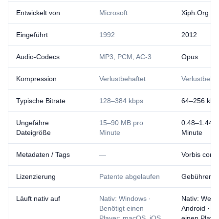
Entwickelt von
Microsoft
Xiph.Org / 
Eingeführt
1992
2012
Audio-Codecs
MP3, PCM, AC-3
Opus
Kompression
Verlustbehaftet
Verlustbehaf
Typische Bitrate
128–384 kbps
64–256 kbp
Ungefähre
15–90 MB pro
0.48–1.44 
Dateigröße
Minute
Minute
Metadaten / Tags
—
Vorbis com
Lizenzierung
Patente abgelaufen
Gebührenfre
Läuft nativ auf
Nativ: Windows ·
Nativ: Webb
Benötigt einen
Android · Be
Player: macOS, iOS,
einen Player