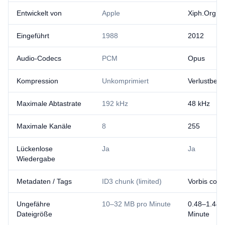
Entwickelt von
Apple
Xiph.Org / 
Eingeführt
1988
2012
Audio-Codecs
PCM
Opus
Kompression
Unkomprimiert
Verlustbeha
Maximale Abtastrate
192 kHz
48 kHz
Maximale Kanäle
8
255
Lückenlose
Ja
Ja
Wiedergabe
Metadaten / Tags
ID3 chunk (limited)
Vorbis com
Ungefähre
10–32 MB pro Minute
0.48–1.44 
Dateigröße
Minute