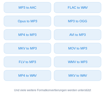
⁦MP3⁩ to ⁦AAC⁩
⁦FLAC⁩ to ⁦WAV⁩
⁦Opus⁩ to ⁦MP3⁩
⁦MP3⁩ to ⁦OGG⁩
⁦MP4⁩ to ⁦MP3⁩
⁦AVI⁩ to ⁦MP3⁩
⁦MKV⁩ to ⁦MP3⁩
⁦MOV⁩ to ⁦MP3⁩
⁦FLV⁩ to ⁦MP3⁩
⁦WMV⁩ to ⁦MP3⁩
⁦MP4⁩ to ⁦WAV⁩
⁦MKV⁩ to ⁦WAV⁩
Und viele weitere Formatkonvertierungen werden unterstützt