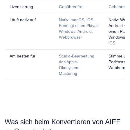
Lizenzierung
Gebührenfrei
Gebührenfr
Läuft nativ auf
Nativ: macOS, iOS ·
Nativ: Web
Benötigt einen Player:
Android · B
Windows, Android,
einen Playe
Webbrowser
Windows, 
iOS
Am besten für
Studio-Bearbeitung,
Stimme und
das Apple-
Podcasts,
Ökosystem,
Webbereitst
Mastering
Was sich beim Konvertieren von ⁦AIFF⁩