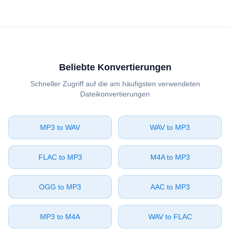
Beliebte Konvertierungen
Schneller Zugriff auf die am häufigsten verwendeten
Dateikonvertierungen
⁦MP3⁩ to ⁦WAV⁩
⁦WAV⁩ to ⁦MP3⁩
⁦FLAC⁩ to ⁦MP3⁩
⁦M4A⁩ to ⁦MP3⁩
⁦OGG⁩ to ⁦MP3⁩
⁦AAC⁩ to ⁦MP3⁩
⁦MP3⁩ to ⁦M4A⁩
⁦WAV⁩ to ⁦FLAC⁩