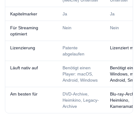
(weiche) Untertitel
Untertitel
Kapitelmarker
Ja
Ja
Für Streaming
Nein
Nein
optimiert
Lizenzierung
Patente
Lizenziert mit
abgelaufen
Läuft nativ auf
Benötigt einen
Benötigt einen
Player: macOS,
Windows, ma
Android, Windows
Android, Smar
Am besten für
DVD-Archive,
Blu-ray-Archiv
Heimkino, Legacy-
Heimkino,
Archive
Kameramateri