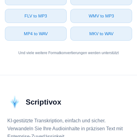
⁦FLV⁩ to ⁦MP3⁩
⁦WMV⁩ to ⁦MP3⁩
⁦MP4⁩ to ⁦WAV⁩
⁦MKV⁩ to ⁦WAV⁩
Und viele weitere Formatkonvertierungen werden unterstützt
Scriptivox
KI-gestützte Transkription, einfach und sicher.
Verwandeln Sie Ihre Audioinhalte in präzisen Text mit
Enterprise-Zuverlässigkeit.