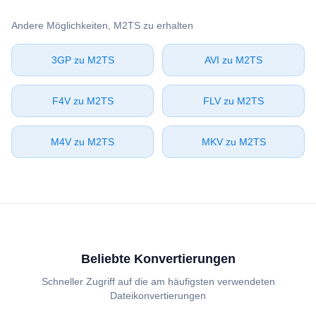
Andere Möglichkeiten, ⁦M2TS⁩ zu erhalten
⁦3GP⁩ zu ⁦M2TS⁩
⁦AVI⁩ zu ⁦M2TS⁩
⁦F4V⁩ zu ⁦M2TS⁩
⁦FLV⁩ zu ⁦M2TS⁩
⁦M4V⁩ zu ⁦M2TS⁩
⁦MKV⁩ zu ⁦M2TS⁩
Beliebte Konvertierungen
Schneller Zugriff auf die am häufigsten verwendeten
Dateikonvertierungen