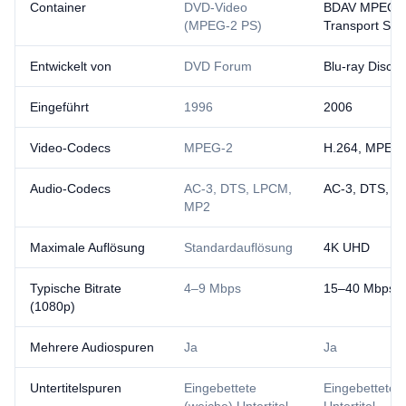
Container
DVD-Video
BDAV MPEG-
(MPEG-2 PS)
Transport Str
Entwickelt von
DVD Forum
Blu-ray Disc A
Eingeführt
1996
2006
Video-Codecs
MPEG-2
H.264, MPEG-
Audio-Codecs
AC-3, DTS, LPCM,
AC-3, DTS, 
MP2
Maximale Auflösung
Standardauflösung
4K UHD
Typische Bitrate
4–9 Mbps
15–40 Mbps
(1080p)
Mehrere Audiospuren
Ja
Ja
Untertitelspuren
Eingebettete
Eingebettete 