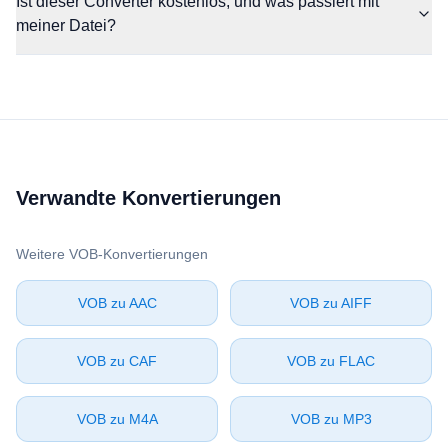
Ist dieser Converter kostenlos, und was passiert mit
meiner Datei?
Verwandte Konvertierungen
Weitere ⁦VOB⁩-Konvertierungen
⁦VOB⁩ zu ⁦AAC⁩
⁦VOB⁩ zu ⁦AIFF⁩
⁦VOB⁩ zu ⁦CAF⁩
⁦VOB⁩ zu ⁦FLAC⁩
⁦VOB⁩ zu ⁦M4A⁩
⁦VOB⁩ zu ⁦MP3⁩