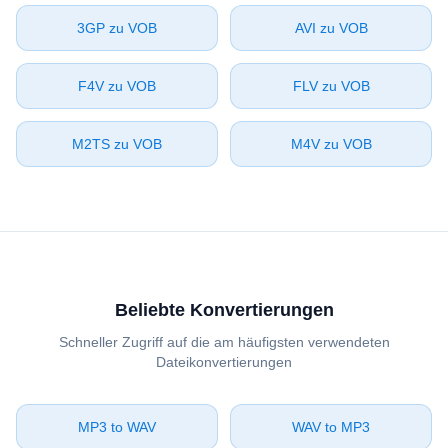
⁦3GP⁩ zu ⁦VOB⁩
⁦AVI⁩ zu ⁦VOB⁩
⁦F4V⁩ zu ⁦VOB⁩
⁦FLV⁩ zu ⁦VOB⁩
⁦M2TS⁩ zu ⁦VOB⁩
⁦M4V⁩ zu ⁦VOB⁩
Beliebte Konvertierungen
Schneller Zugriff auf die am häufigsten verwendeten
Dateikonvertierungen
⁦MP3⁩ to ⁦WAV⁩
⁦WAV⁩ to ⁦MP3⁩