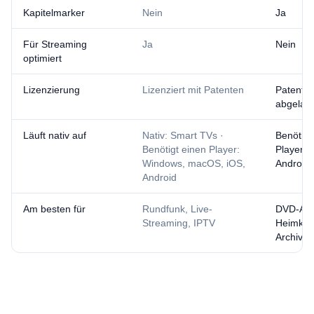
Kapitelmarker
Nein
Ja
Für Streaming
Ja
Nein
optimiert
Lizenzierung
Lizenziert mit Patenten
Patente
abgelau
Läuft nativ auf
Nativ: Smart TVs ·
Benötigt
Benötigt einen Player:
Player:
Windows, macOS, iOS,
Android
Android
Am besten für
Rundfunk, Live-
DVD-Arc
Streaming, IPTV
Heimkin
Archive