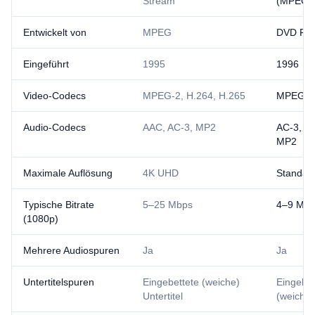
Stream
(MPEG-2
Entwickelt von
MPEG
DVD Fo
Eingeführt
1995
1996
Video-Codecs
MPEG-2, H.264, H.265
MPEG-2
Audio-Codecs
AAC, AC-3, MP2
AC-3, D
MP2
Maximale Auflösung
4K UHD
Standar
Typische Bitrate
5–25 Mbps
4–9 Mb
(1080p)
Mehrere Audiospuren
Ja
Ja
Untertitelspuren
Eingebettete (weiche)
Eingebet
Untertitel
(weiche) 