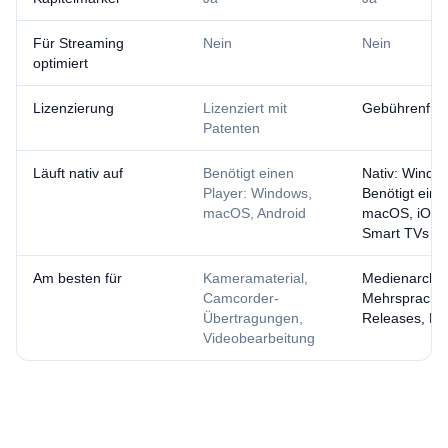
Für Streaming
Nein
Nein
optimiert
Lizenzierung
Lizenziert mit
Gebührenfrei
Patenten
Läuft nativ auf
Benötigt einen
Nativ: Windo
Player: Windows,
Benötigt eine
macOS, Android
macOS, iOS, 
Smart TVs
Am besten für
Kameramaterial,
Medienarchiv
Camcorder-
Mehrsprachi
Übertragungen,
Releases, He
Videobearbeitung