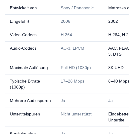
Entwickelt von
Sony / Panasonic
Matroska.org
Eingeführt
2006
2002
Video-Codecs
H.264
H.264, H.265
Audio-Codecs
AC-3, LPCM
AAC, FLAC, 
3, DTS
Maximale Auflösung
Full HD (1080p)
8K UHD
Typische Bitrate
17–28 Mbps
8–40 Mbps
(1080p)
Mehrere Audiospuren
Ja
Ja
Untertitelspuren
Nicht unterstützt
Eingebettete 
Untertitel
Kapitelmarker
Ja
Ja