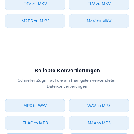
⁦F4V⁩ zu ⁦MKV⁩
⁦FLV⁩ zu ⁦MKV⁩
⁦M2TS⁩ zu ⁦MKV⁩
⁦M4V⁩ zu ⁦MKV⁩
Beliebte Konvertierungen
Schneller Zugriff auf die am häufigsten verwendeten
Dateikonvertierungen
⁦MP3⁩ to ⁦WAV⁩
⁦WAV⁩ to ⁦MP3⁩
⁦FLAC⁩ to ⁦MP3⁩
⁦M4A⁩ to ⁦MP3⁩