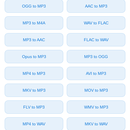
⁦OGG⁩ to ⁦MP3⁩
⁦AAC⁩ to ⁦MP3⁩
⁦MP3⁩ to ⁦M4A⁩
⁦WAV⁩ to ⁦FLAC⁩
⁦MP3⁩ to ⁦AAC⁩
⁦FLAC⁩ to ⁦WAV⁩
⁦Opus⁩ to ⁦MP3⁩
⁦MP3⁩ to ⁦OGG⁩
⁦MP4⁩ to ⁦MP3⁩
⁦AVI⁩ to ⁦MP3⁩
⁦MKV⁩ to ⁦MP3⁩
⁦MOV⁩ to ⁦MP3⁩
⁦FLV⁩ to ⁦MP3⁩
⁦WMV⁩ to ⁦MP3⁩
⁦MP4⁩ to ⁦WAV⁩
⁦MKV⁩ to ⁦WAV⁩