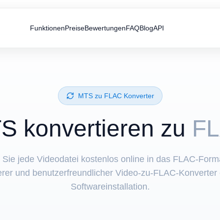
Funktionen
Preise
Bewertungen
FAQ
Blog
API
⁦MTS⁩ zu ⁦FLAC⁩ Konverter
S⁩ konvertieren zu
F
 Sie jede Videodatei kostenlos online in das FLAC-Forma
erer und benutzerfreundlicher Video-zu-FLAC-Konverter
Softwareinstallation.