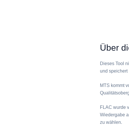
Über d
Dieses Tool n
und speichert s
⁦MTS⁩ kommt v
Qualitätsober
⁦FLAC⁩ wurde 
Wiedergabe auf
zu wählen.