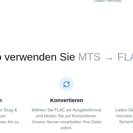
Daten niemals.
 verwenden Sie
⁦⁦MTS⁩⁩ → ⁦⁦FL
n
Konvertieren
per Drag &
Wählen Sie ⁦⁦FLAC⁩⁩ als Ausgabeformat
Laden Sie
zum
und klicken Sie auf Konvertieren.
herunter
ien bis zu
Unsere Server verarbeiten Ihre Datei
Sicherh
sofort.