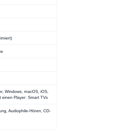
imiert)
te
er, Windows, macOS, iOS,
t einen Player: Smart TVs
rung, Audiophile-Hören, CD-