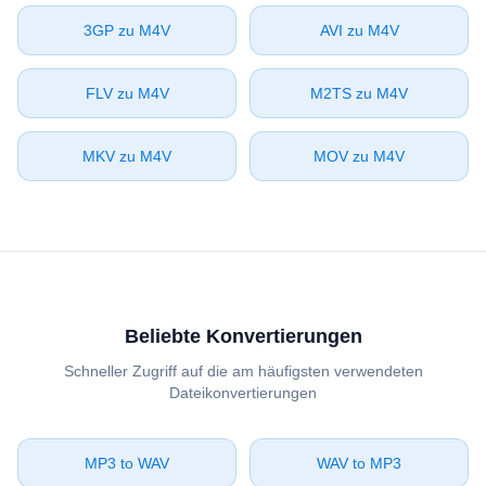
⁦3GP⁩ zu ⁦M4V⁩
⁦AVI⁩ zu ⁦M4V⁩
⁦FLV⁩ zu ⁦M4V⁩
⁦M2TS⁩ zu ⁦M4V⁩
⁦MKV⁩ zu ⁦M4V⁩
⁦MOV⁩ zu ⁦M4V⁩
Beliebte Konvertierungen
Schneller Zugriff auf die am häufigsten verwendeten
Dateikonvertierungen
⁦MP3⁩ to ⁦WAV⁩
⁦WAV⁩ to ⁦MP3⁩