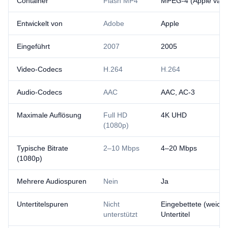
Container
Flash MP4
MPEG-4 (Apple varia
Entwickelt von
Adobe
Apple
Eingeführt
2007
2005
Video-Codecs
H.264
H.264
Audio-Codecs
AAC
AAC, AC-3
Maximale Auflösung
Full HD
4K UHD
(1080p)
Typische Bitrate
2–10 Mbps
4–20 Mbps
(1080p)
Mehrere Audiospuren
Nein
Ja
Untertitelspuren
Nicht
Eingebettete (weiche
unterstützt
Untertitel