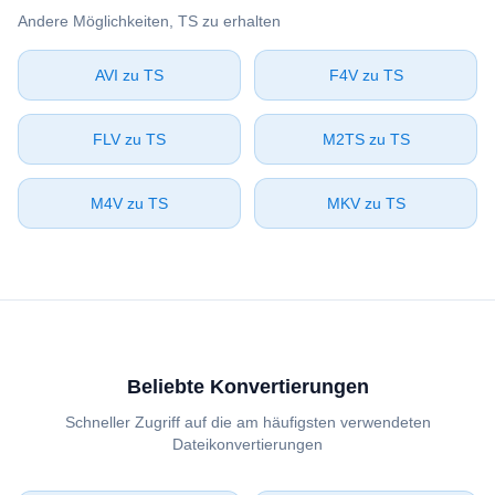
Andere Möglichkeiten, ⁦TS⁩ zu erhalten
⁦AVI⁩ zu ⁦TS⁩
⁦F4V⁩ zu ⁦TS⁩
⁦FLV⁩ zu ⁦TS⁩
⁦M2TS⁩ zu ⁦TS⁩
⁦M4V⁩ zu ⁦TS⁩
⁦MKV⁩ zu ⁦TS⁩
Beliebte Konvertierungen
Schneller Zugriff auf die am häufigsten verwendeten
Dateikonvertierungen