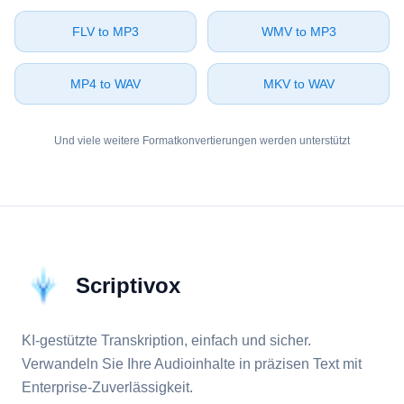
⁦FLV⁩ to ⁦MP3⁩
⁦WMV⁩ to ⁦MP3⁩
⁦MP4⁩ to ⁦WAV⁩
⁦MKV⁩ to ⁦WAV⁩
Und viele weitere Formatkonvertierungen werden unterstützt
Scriptivox
KI-gestützte Transkription, einfach und sicher.
Verwandeln Sie Ihre Audioinhalte in präzisen Text mit
Enterprise-Zuverlässigkeit.