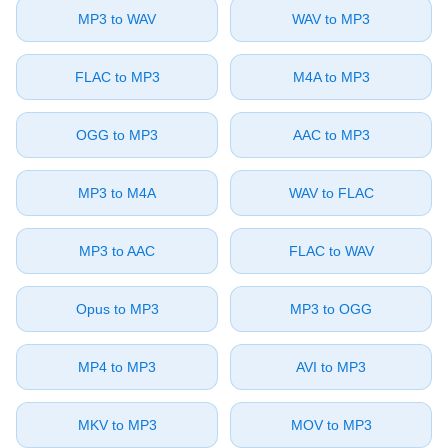
⁦MP3⁩ to ⁦WAV⁩
⁦WAV⁩ to ⁦MP3⁩
⁦FLAC⁩ to ⁦MP3⁩
⁦M4A⁩ to ⁦MP3⁩
⁦OGG⁩ to ⁦MP3⁩
⁦AAC⁩ to ⁦MP3⁩
⁦MP3⁩ to ⁦M4A⁩
⁦WAV⁩ to ⁦FLAC⁩
⁦MP3⁩ to ⁦AAC⁩
⁦FLAC⁩ to ⁦WAV⁩
⁦Opus⁩ to ⁦MP3⁩
⁦MP3⁩ to ⁦OGG⁩
⁦MP4⁩ to ⁦MP3⁩
⁦AVI⁩ to ⁦MP3⁩
⁦MKV⁩ to ⁦MP3⁩
⁦MOV⁩ to ⁦MP3⁩