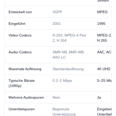
Stream
Entwickelt von
3GPP
MPEG
Eingeführt
2001
1995
Video-Codecs
H.263, MPEG-4 Part
MPEG-2, H
2, H.264
H.265
Audio-Codecs
AMR-NB, AMR-WB,
AAC, AC-3
AAC-LC
Maximale Auflösung
Standardauflösung
4K UHD
Typische Bitrate
0.2–2 Mbps
5–25 Mbps
(1080p)
Mehrere Audiospuren
Nein
Ja
Untertitelspuren
Begrenzte
Eingebettet
Unterstützung
Untertitel