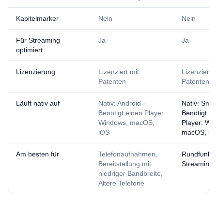
Kapitelmarker
Nein
Nein
Für Streaming
Ja
Ja
optimiert
Lizenzierung
Lizenziert mit
Lizenziert m
Patenten
Patenten
Läuft nativ auf
Nativ: Android ·
Nativ: Smar
Benötigt einen Player:
Benötigt ei
Windows, macOS,
Player: Wi
iOS
macOS, iOS
Am besten für
Telefonaufnahmen,
Rundfunk, 
Bereitstellung mit
Streaming,
niedriger Bandbreite,
Ältere Telefone