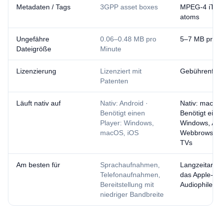
Metadaten / Tags
3GPP asset boxes
MPEG-4 iTun
atoms
Ungefähre
0.06–0.48 MB pro
5–7 MB pro 
Dateigröße
Minute
Lizenzierung
Lizenziert mit
Gebührenfre
Patenten
Läuft nativ auf
Nativ: Android ·
Nativ: macOS
Benötigt einen
Benötigt eine
Player: Windows,
Windows, And
macOS, iOS
Webbrowser,
TVs
Am besten für
Sprachaufnahmen,
Langzeitarch
Telefonaufnahmen,
das Apple-Ö
Bereitstellung mit
Audiophile-H
niedriger Bandbreite