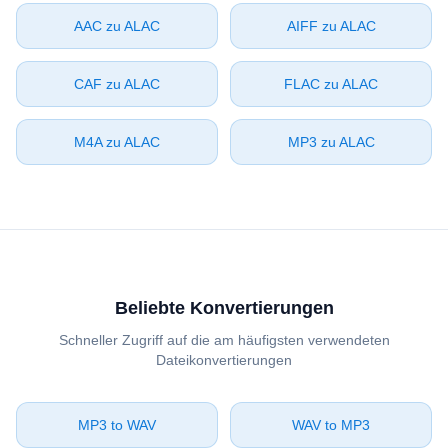
⁦AAC⁩ zu ⁦ALAC⁩
⁦AIFF⁩ zu ⁦ALAC⁩
⁦CAF⁩ zu ⁦ALAC⁩
⁦FLAC⁩ zu ⁦ALAC⁩
⁦M4A⁩ zu ⁦ALAC⁩
⁦MP3⁩ zu ⁦ALAC⁩
Beliebte Konvertierungen
Schneller Zugriff auf die am häufigsten verwendeten
Dateikonvertierungen
⁦MP3⁩ to ⁦WAV⁩
⁦WAV⁩ to ⁦MP3⁩