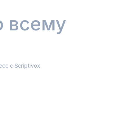
о всему
с с Scriptivox