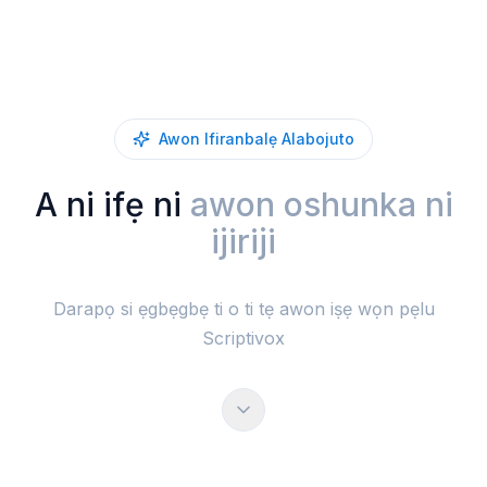
Awon Ifiranbalẹ Alabojuto
A ni ifẹ ni
awon oshunka ni
ijiriji
Darapọ si ẹgbẹgbẹ ti o ti tẹ awon iṣẹ wọn pẹlu
Scriptivox