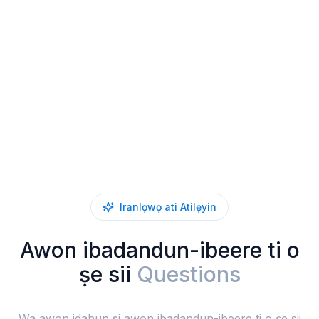
Iranlọwọ ati Atilẹyin
Awon ibadandun-ibeere ti o
ṣe sii
Questions
Wa awon idahun si awon ibadandun-ibeere ti o ṣe sii