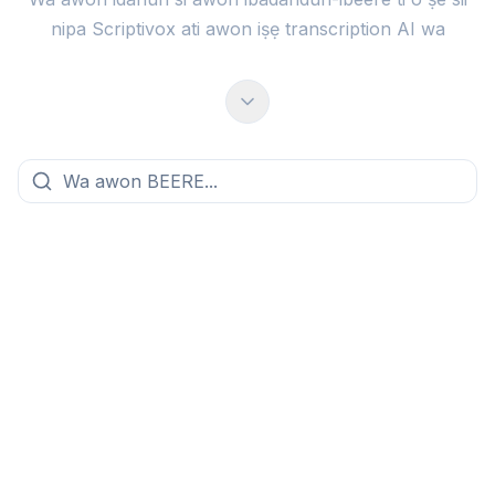
nipa Scriptivox ati awon iṣẹ transcription AI wa