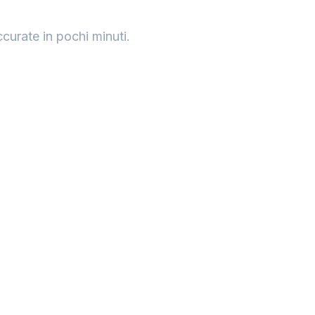
Upload audio or video f
ccurate in pochi minuti.
Trasc
Supporta