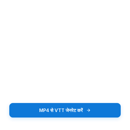
Upload audio or video file
ऑडियो या वीडियो अपलोड करें
खींचें और छोड़ें या ब्राउज़ करने के लिए टैप करें
फ़ाइलें ब्राउज़ करें
MP3, MP4, WAV सहित 20+ फ़ाइल प्रारूपों का समर्थन करता है
MP4 से VTT जेनरेट करें