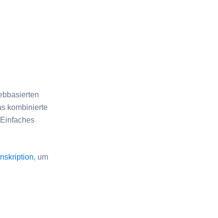
ebbasierten
as kombinierte
. Einfaches
nskription
, um