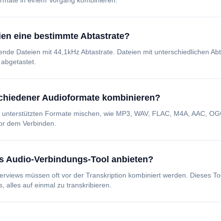
rmate in einem Vorgang kombinieren.
en eine bestimmte Abtastrate?
nde Dateien mit 44,1kHz Abtastrate. Dateien mit unterschiedlichen A
 abgetastet.
schiedener Audioformate kombinieren?
11 unterstützten Formate mischen, wie MP3, WAV, FLAC, M4A, AAC, O
or dem Verbinden.
s Audio-Verbindungs-Tool anbieten?
erviews müssen oft vor der Transkription kombiniert werden. Dieses To
s, alles auf einmal zu transkribieren.