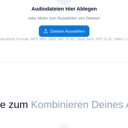
Audiodateien Hier Ablegen
oder klicke zum Auswählen von Dateien
Dateien Auswählen
terstützte Formate
: MP3, WAV, OGG, AAC, FLAC, Opus, M4A, AIFF, ALAC, WMA, C
te zum
Kombinieren Deines 