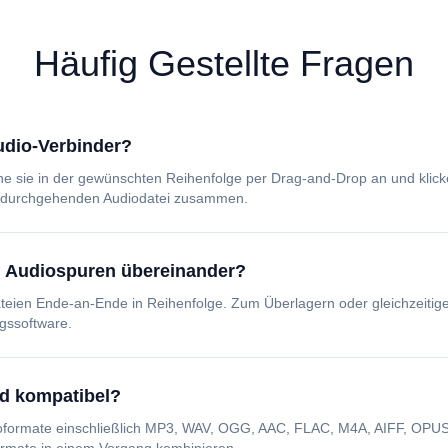
Häufig Gestellte Fragen
Audio-Verbinder?
ne sie in der gewünschten Reihenfolge per Drag-and-Drop an und klic
gen durchgehenden Audiodatei zusammen.
l Audiospuren übereinander?
Dateien Ende-an-Ende in Reihenfolge. Zum Überlagern oder gleichzeiti
gssoftware.
nd kompatibel?
dioformate einschließlich MP3, WAV, OGG, AAC, FLAC, M4A, AIFF, OP