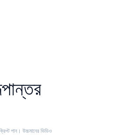
পান্তর
Upload audio or video f
রিপ্ট পান। উচ্চমানের ভিডিও