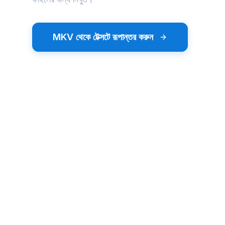
MKV থেকে টেক্সটে রূপান্তর করুন