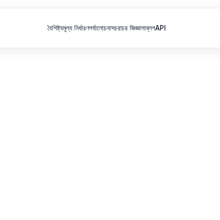
বৈশিষ্ট্য
মূল্য নির্ধারণ
পর্যালোচনা
সচরাচর জিজ্ঞাসা
ব্লগ
API