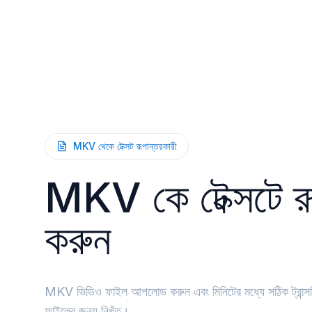
MKV থেকে টেক্সট রূপান্তরকারী
MKV কে টেক্সটে রূ
করুন
MKV ভিডিও ফাইল আপলোড করুন এবং মিনিটের মধ্যে সঠিক ট্রান্সক্
ফাইলের জন্য নিখুঁত।