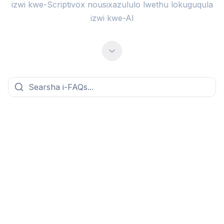
izwi kwe-Scriptivox nousixazululo lwethu lokuguqula
izwi kwe-AI