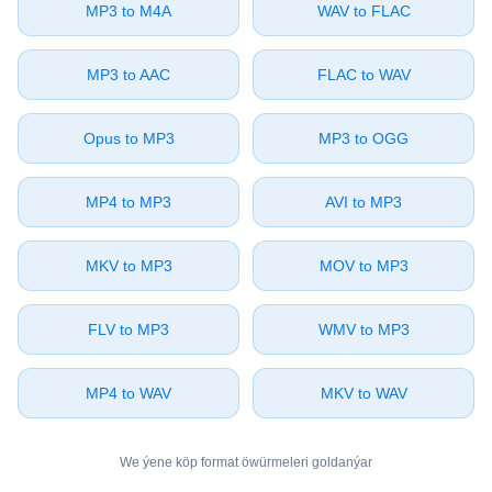
⁦MP3⁩ to ⁦M4A⁩
⁦WAV⁩ to ⁦FLAC⁩
⁦MP3⁩ to ⁦AAC⁩
⁦FLAC⁩ to ⁦WAV⁩
⁦Opus⁩ to ⁦MP3⁩
⁦MP3⁩ to ⁦OGG⁩
⁦MP4⁩ to ⁦MP3⁩
⁦AVI⁩ to ⁦MP3⁩
⁦MKV⁩ to ⁦MP3⁩
⁦MOV⁩ to ⁦MP3⁩
⁦FLV⁩ to ⁦MP3⁩
⁦WMV⁩ to ⁦MP3⁩
⁦MP4⁩ to ⁦WAV⁩
⁦MKV⁩ to ⁦WAV⁩
We ýene köp format öwürmeleri goldanýar