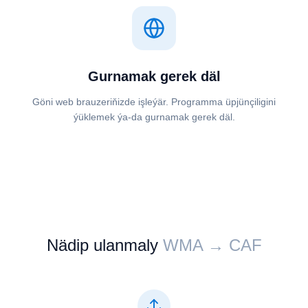
Gurnamak gerek däl
Göni web brauzeriňizde işleýär. Programma üpjünçiligini
ýüklemek ýa-da gurnamak gerek däl.
Nädip ulanmaly
⁦⁦WMA⁩⁩ → ⁦⁦CAF⁩⁩