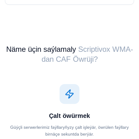
Näme üçin saýlamaly
Scriptivox ⁦WMA⁩-
dan ⁦CAF⁩ Öwrüji?
Çalt öwürmek
Güýçli serwerlerimiz faýllaryňyzy çalt işleýär, öwrülen faýllary
birnäçe sekuntda berýär.