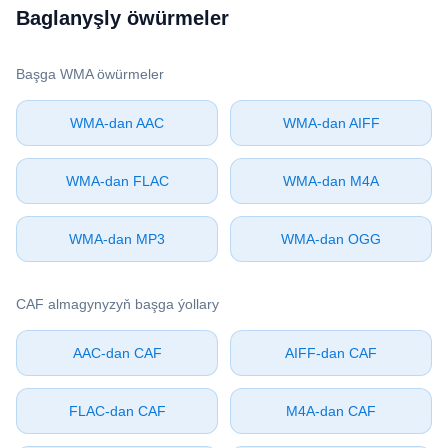
Baglanyşly öwürmeler
Başga ⁦WMA⁩ öwürmeler
⁦WMA⁩-dan ⁦AAC⁩
⁦WMA⁩-dan ⁦AIFF⁩
⁦WMA⁩-dan ⁦FLAC⁩
⁦WMA⁩-dan ⁦M4A⁩
⁦WMA⁩-dan ⁦MP3⁩
⁦WMA⁩-dan ⁦OGG⁩
⁦CAF⁩ almagynyzyň başga ýollary
⁦AAC⁩-dan ⁦CAF⁩
⁦AIFF⁩-dan ⁦CAF⁩
⁦FLAC⁩-dan ⁦CAF⁩
⁦M4A⁩-dan ⁦CAF⁩