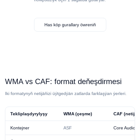
Has köp gurallary öwreniň
⁦WMA⁩ vs ⁦CAF⁩: format deňeşdirmesi
Iki formatynyň netijäňizi üýtgedýän zatlarda farklaşýan ýerleri.
Tekliplaşdyrylyşy
⁦WMA⁩ (çeşme)
⁦CAF⁩ (netije)
Kontejner
ASF
Core Audio F