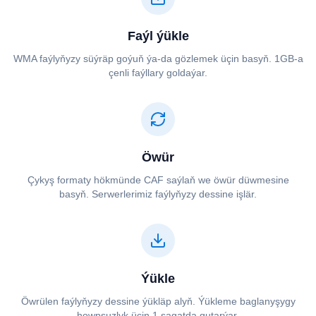
Faýl ýükle
⁦⁦WMA⁩⁩ faýlyňyzy süýräp goýuň ýa-da gözlemek üçin basyň. 1GB-a
çenli faýllary goldaýar.
Öwür
Çykyş formaty hökmünde ⁦⁦CAF⁩⁩ saýlaň we öwür düwmesine
basyň. Serwerlerimiz faýlyňyzy dessine işlär.
Ýükle
Öwrülen faýlyňyzy dessine ýükläp alyň. Ýükleme baglanyşygy
howpsuzlyk üçin 1 sagatda gutarýar.