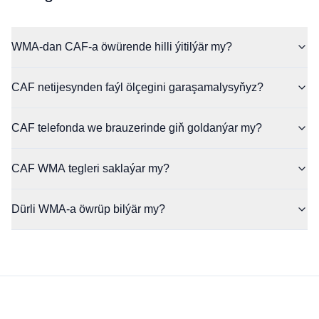
WMA-dan CAF-a öwürende hilli ýitilýär my?
CAF netijesynden faýl ölçegini garaşamalysyňyz?
CAF telefonda we brauzerinde giň goldanýar my?
CAF WMA tegleri saklaýar my?
Dürli WMA-a öwrüp bilýär my?