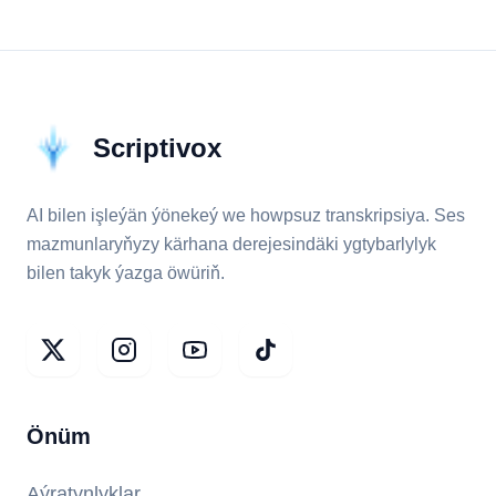
Scriptivox
AI bilen işleýän ýönekeý we howpsuz transkripsiya. Ses
mazmunlaryňyzy kärhana derejesindäki ygtybarlylyk
bilen takyk ýazga öwüriň.
Önüm
Aýratynlyklar