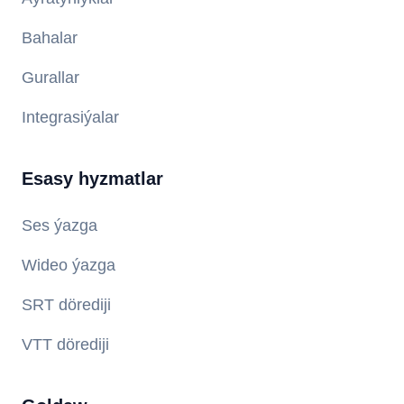
Bahalar
Gurallar
Integrasiýalar
Esasy hyzmatlar
Ses ýazga
Wideo ýazga
SRT dörediji
VTT dörediji