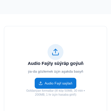
Audio Faýly süýräp goýuň
ýa-da gözlemek üçin aşakda basyň
Audio Faýl saýlaň
Goldanýan formatlar (Iň köp 50MB, 30 min •
200MB, 1 hr üçin hasaba giriň)