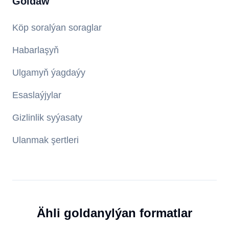
Goldaw
Köp soralýan soraglar
Habarlaşyň
Ulgamyň ýagdaýy
Esaslaýjylar
Gizlinlik syýasaty
Ulanmak şertleri
Ähli goldanylýan formatlar