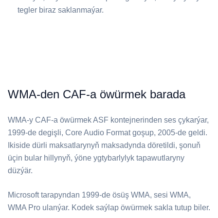
tegler biraz saklanmaýar.
WMA-den CAF-a öwürmek barada
⁦WMA⁩-y ⁦CAF⁩-a öwürmek ASF kontejnerinden ses çykarýar,
1999-de degişli, Core Audio Format goşup, 2005-de geldi.
Ikiside dürli maksatlarynyň maksadynda döretildi, şonuň
üçin bular hillynyň, ýöne ygtybarlylyk tapawutlaryny
düzýär.
Microsoft tarapyndan 1999-de ösüş ⁦WMA⁩, sesi WMA,
WMA Pro ulanýar. Kodek saýlap öwürmek sakla tutup biler.