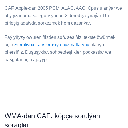
⁦CAF⁩, Apple-dan 2005 PCM, ALAC, AAC, Opus ulanýar we
alty yzarlama kategorisyndan 2 dörediş oýnaýar. Bu
birleşiş adatyda görkezmek hem gazanýar.
Faýlyňyzy öwüreniňizden soň, sesiňizi tekste öwürmek
üçin
Scriptivox transkripsiýa hyzmatlaryny
ulanyp
bilersiňiz. Duşuşyklar, söhbetdeşlikler, podkastlar we
başgalar üçin ajaýyp.
⁦WMA⁩-dan ⁦CAF⁩: köpçe sorulýan
soraglar