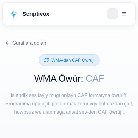
Scriptivox
Gurallara dolan
⁦WMA⁩-dan ⁦CAF⁩ Öwrüji
⁦WMA⁩ Öwür:
CAF
Islendik ses faýly mugt onlaýn CAF formatyna öwüriň.
Programma üpjünçiligini gurmak zerurlygy bolmazdan çalt,
howpsuz we ulanmaga aňsat ses-den CAF öwrüji.