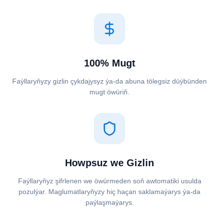
100% Mugt
Faýllaryňyzy gizlin çykdajysyz ýa-da abuna tölegsiz düýbünden
mugt öwüriň.
Howpsuz we Gizlin
Faýllaryňyz şifrlenen we öwürmeden soň awtomatiki usulda
pozulýar. Maglumatlaryňyzy hiç haçan saklamaýarys ýa-da
paýlaşmaýarys.