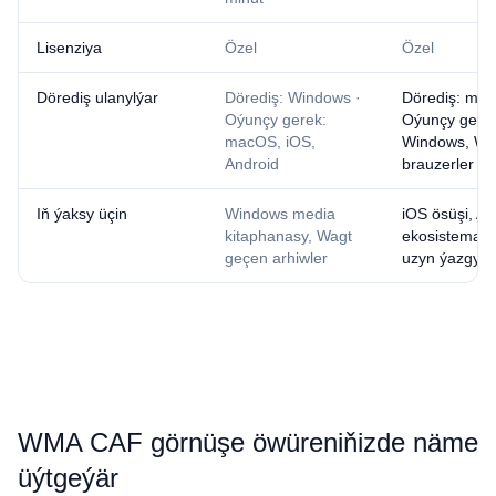
Lisenziya
Özel
Özel
Dörediş ulanylýar
Dörediş: Windows ·
Dörediş: mac
Oýunçy gerek:
Oýunçy gerek
macOS, iOS,
Windows, W
Android
brauzerler
Iň ýaksy üçin
Windows media
iOS ösüşi, Ap
kitaphanasy, Wagt
ekosistemasy
geçen arhiwler
uzyn ýazgyla
⁦WMA⁩ ⁦CAF⁩ görnüşe öwüreniňizde näme
üýtgeýär