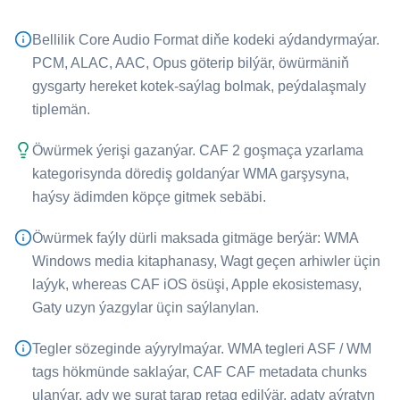
Bellilik Core Audio Format diňe kodeki aýdandyrmaýar.
PCM, ALAC, AAC, Opus göterip bilýär, öwürmäniň
gysgarty hereket kotek-saýlag bolmak, peýdalaşmaly
tiplemän.
Öwürmek ýerişi gazanýar. ⁦CAF⁩ 2 goşmaça yzarlama
kategorisynda dörediş goldanýar ⁦WMA⁩ garşysyna,
haýsy ädimden köpçe gitmek sebäbi.
Öwürmek faýly dürli maksada gitmäge berýär: ⁦WMA⁩
Windows media kitaphanasy, Wagt geçen arhiwler üçin
laýyk, whereas ⁦CAF⁩ iOS ösüşi, Apple ekosistemasy,
Gaty uzyn ýazgylar üçin saýlanylan.
Tegler sözeginde aýyrylmaýar. ⁦WMA⁩ tegleri ASF / WM
tags hökmünde saklaýar, ⁦CAF⁩ CAF metadata chunks
ulanýar, ady we surat tarap retag edilýär, adaty aýratyn