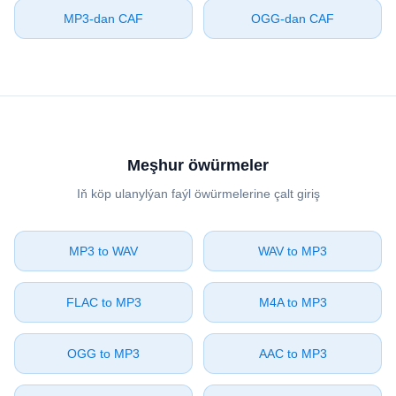
⁦MP3⁩-dan ⁦CAF⁩
⁦OGG⁩-dan ⁦CAF⁩
Meşhur öwürmeler
Iň köp ulanylýan faýl öwürmelerine çalt giriş
⁦MP3⁩ to ⁦WAV⁩
⁦WAV⁩ to ⁦MP3⁩
⁦FLAC⁩ to ⁦MP3⁩
⁦M4A⁩ to ⁦MP3⁩
⁦OGG⁩ to ⁦MP3⁩
⁦AAC⁩ to ⁦MP3⁩