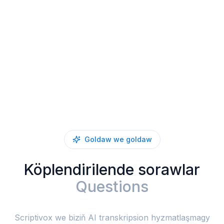
Goldaw we goldaw
Köplendirilende sorawlar
Questions
Scriptivox we biziň AI transkripsion hyzmatlaşmagy