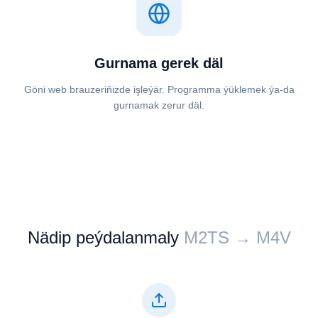
Gurnama gerek däl
Göni web brauzeriňizde işleýär. Programma ýüklemek ýa-da
gurnamak zerur däl.
Nädip peýdalanmaly
⁦⁦M2TS⁩⁩ → ⁦⁦M4V⁩⁩