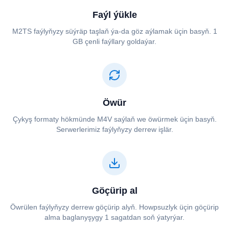
Faýl ýükle
⁦⁦M2TS⁩⁩ faýlyňyzy süýräp taşlaň ýa-da göz aýlamak üçin basyň. 1
GB çenli faýllary goldaýar.
Öwür
Çykyş formaty hökmünde ⁦⁦M4V⁩⁩ saýlaň we öwürmek üçin basyň.
Serwerlerimiz faýlyňyzy derrew işlär.
Göçürip al
Öwrülen faýlyňyzy derrew göçürip alyň. Howpsuzlyk üçin göçürip
alma baglanyşygy 1 sagatdan soň ýatyrýar.