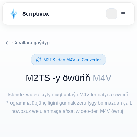
Scriptivox
Gurallara gaýdyp
⁦M2TS⁩ -dan ⁦M4V⁩ -a Converter
⁦M2TS⁩ -y öwüriň
M4V
Islendik wideo faýly mugt onlaýn M4V formatyna öwüriň.
Programma üpjünçiligini gurmak zerurlygy bolmazdan çalt,
howpsuz we ulanmaga aňsat wideo-den M4V öwrüji.