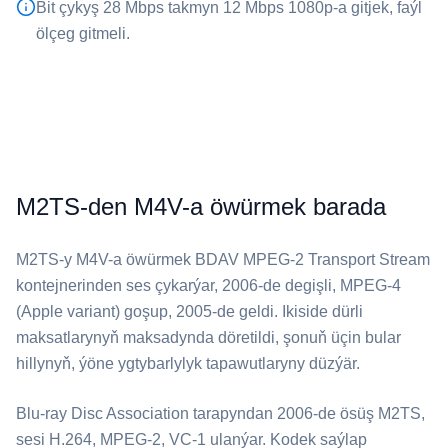
Bit çykyş 28 Mbps takmyn 12 Mbps 1080p-a gitjek, faýl
ölçeg gitmeli.
M2TS-den M4V-a öwürmek barada
⁦M2TS⁩-y ⁦M4V⁩-a öwürmek BDAV MPEG-2 Transport Stream
kontejnerinden ses çykarýar, 2006-de degişli, MPEG-4
(Apple variant) goşup, 2005-de geldi. Ikiside dürli
maksatlarynyň maksadynda döretildi, şonuň üçin bular
hillynyň, ýöne ygtybarlylyk tapawutlaryny düzýär.
Blu-ray Disc Association tarapyndan 2006-de ösüş ⁦M2TS⁩,
sesi H.264, MPEG-2, VC-1 ulanýar. Kodek saýlap