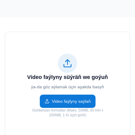
Video faýlyny süýräň we goýuň
ýa-da göz aýlamak üçin aşakda basyň
Video faýlyny saýlaň
Goldanýan formatlar (Maks. 50MB, 30 min •
200MB, 1 hr üçin giriň)