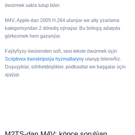
öwürmek sakla tutup biler.
⁦M4V⁩, Apple-dan 2005 H.264 ulanýar we alty yzarlama
kategorisyndan 2 dörediş oýnaýar. Bu birleşiş adatyda
görkezmek hem gazanýar.
Faýlyňyzy öwürenden soň, sesi tekste öwürmek üçin
Scriptivox transkripsiýa hyzmatlaryny
ulanyp bilersiňiz.
Duşuşyklar, söhbetdeşlikler, podkastlar we başgalar üçin
ajaýyp.
⁦M2TS⁩-dan ⁦M4V⁩: köpçe sorulýan