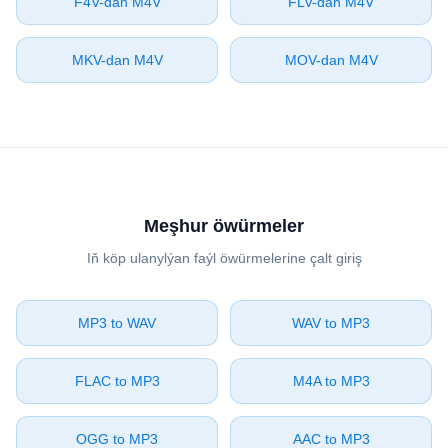
⁦F4V⁩-dan ⁦M4V⁩
⁦FLV⁩-dan ⁦M4V⁩
⁦MKV⁩-dan ⁦M4V⁩
⁦MOV⁩-dan ⁦M4V⁩
Meşhur öwürmeler
Iň köp ulanylýan faýl öwürmelerine çalt giriş
⁦MP3⁩ to ⁦WAV⁩
⁦WAV⁩ to ⁦MP3⁩
⁦FLAC⁩ to ⁦MP3⁩
⁦M4A⁩ to ⁦MP3⁩
⁦OGG⁩ to ⁦MP3⁩
⁦AAC⁩ to ⁦MP3⁩