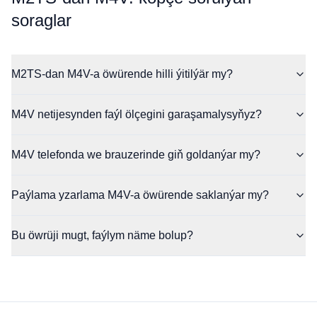
soraglar
M2TS-dan M4V-a öwürende hilli ýitilýär my?
M4V netijesynden faýl ölçegini garaşamalysyňyz?
M4V telefonda we brauzerinde giň goldanýar my?
Paýlama yzarlama M4V-a öwürende saklanýar my?
Bu öwrüji mugt, faýlym näme bolup?