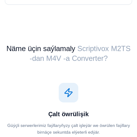
Näme üçin saýlamaly
Scriptivox ⁦M2TS⁩
-dan ⁦M4V⁩ -a Converter?
Çalt öwrülişik
Güýçli serwerlerimiz faýllaryňyzy çalt işleýär we öwrülen faýllary
birnäçe sekuntda elýeterli edýär.