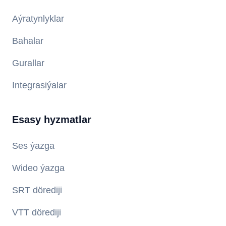
Aýratynlyklar
Bahalar
Gurallar
Integrasiýalar
Esasy hyzmatlar
Ses ýazga
Wideo ýazga
SRT dörediji
VTT dörediji