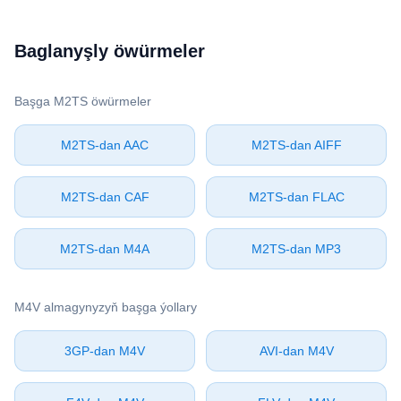
Baglanyşly öwürmeler
Başga ⁦M2TS⁩ öwürmeler
⁦M2TS⁩-dan ⁦AAC⁩
⁦M2TS⁩-dan ⁦AIFF⁩
⁦M2TS⁩-dan ⁦CAF⁩
⁦M2TS⁩-dan ⁦FLAC⁩
⁦M2TS⁩-dan ⁦M4A⁩
⁦M2TS⁩-dan ⁦MP3⁩
⁦M4V⁩ almagynyzyň başga ýollary
⁦3GP⁩-dan ⁦M4V⁩
⁦AVI⁩-dan ⁦M4V⁩