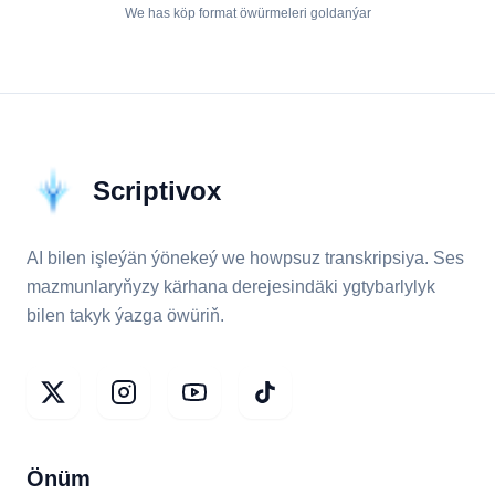
We has köp format öwürmeleri goldanýar
Scriptivox
AI bilen işleýän ýönekeý we howpsuz transkripsiya. Ses
mazmunlaryňyzy kärhana derejesindäki ygtybarlylyk
bilen takyk ýazga öwüriň.
Önüm