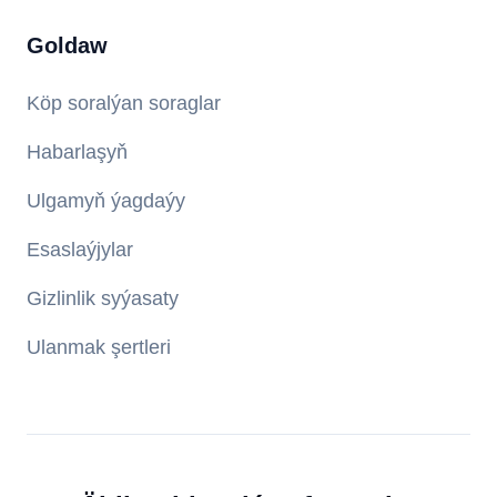
Goldaw
Köp soralýan soraglar
Habarlaşyň
Ulgamyň ýagdaýy
Esaslaýjylar
Gizlinlik syýasaty
Ulanmak şertleri