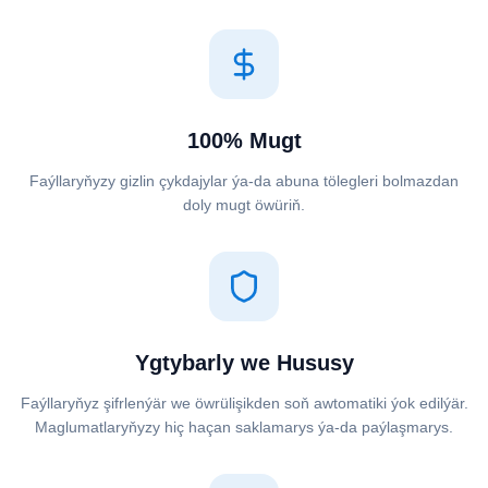
100% Mugt
Faýllaryňyzy gizlin çykdajylar ýa-da abuna tölegleri bolmazdan
doly mugt öwüriň.
Ygtybarly we Hususy
Faýllaryňyz şifrlenýär we öwrülişikden soň awtomatiki ýok edilýär.
Maglumatlaryňyzy hiç haçan saklamarys ýa-da paýlaşmarys.