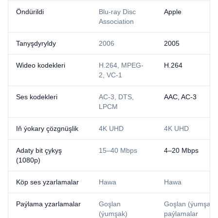
Öndürildi
Blu-ray Disc
Apple
Association
Tanyşdyryldy
2006
2005
Wideo kodekleri
H.264, MPEG-
H.264
2, VC-1
Ses kodekleri
AC-3, DTS,
AAC, AC-3
LPCM
Iň ýokary çözgnüşlik
4K UHD
4K UHD
Adaty bit çykyş
15–40 Mbps
4–20 Mbps
(1080p)
Köp ses yzarlamalar
Hawa
Hawa
Paýlama yzarlamalar
Goşlan
Goşlan (ýumşak)
(ýumşak)
paýlamalar