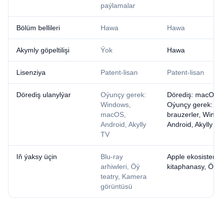
paýlamalar
Bölüm bellileri
Hawa
Hawa
Akymly göpeltilişi
Ýok
Hawa
Lisenziya
Patent-lisan
Patent-lisan
Dörediş ulanylýar
Oýunçy gerek:
Dörediş: macOS, 
Windows,
Oýunçy gerek: W
macOS,
brauzerler, Wind
Android, Akylly
Android, Akylly T
TV
Iň ýaksy üçin
Blu-ray
Apple ekosistema
arhiwleri, Öý
kitaphanasy, Öý t
teatry, Kamera
görüntüsü