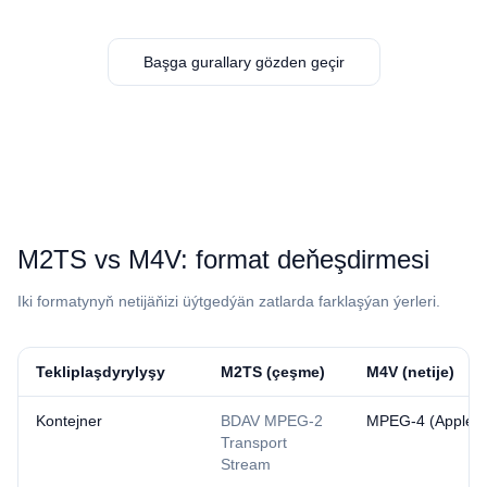
Başga gurallary gözden geçir
⁦M2TS⁩ vs ⁦M4V⁩: format deňeşdirmesi
Iki formatynyň netijäňizi üýtgedýän zatlarda farklaşýan ýerleri.
Tekliplaşdyrylyşy
⁦M2TS⁩ (çeşme)
⁦M4V⁩ (netije)
Kontejner
BDAV MPEG-2
MPEG-4 (Apple va
Transport
Stream