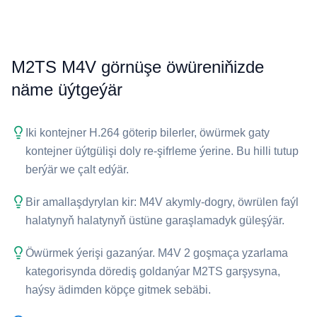
⁦M2TS⁩ ⁦M4V⁩ görnüşe öwüreniňizde
näme üýtgeýär
Iki kontejner H.264 göterip bilerler, öwürmek gaty
kontejner üýtgülişi doly re-şifrleme ýerine. Bu hilli tutup
berýär we çalt edýär.
Bir amallaşdyrylan kir: ⁦M4V⁩ akymly-dogry, öwrülen faýl
halatynyň halatynyň üstüne garaşlamadyk güleşýär.
Öwürmek ýerişi gazanýar. ⁦M4V⁩ 2 goşmaça yzarlama
kategorisynda dörediş goldanýar ⁦M2TS⁩ garşysyna,
haýsy ädimden köpçe gitmek sebäbi.