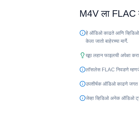
⁦M4V⁩ ला ⁦FLAC⁩ 
हे ऑडिओ काढते आणि व्हिडिओ प
केला जातो बाहेरच्या मार्गे.
खूप लहान फाइलची अपेक्षा करा.
लॉसलेस ⁦FLAC⁩ निवडणे म्हणजे
उपशीर्षक ऑडिओ काढणे जगत ना
जेव्हा व्हिडिओ अनेक ऑडिओ ट्