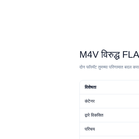
⁦M4V⁩ विरुद्ध ⁦FL
दोन फॉरमॅट तुमच्या परिणामात बदल करत अ
विशेषता
कंटेनर
द्वारे विकसित
परिचय