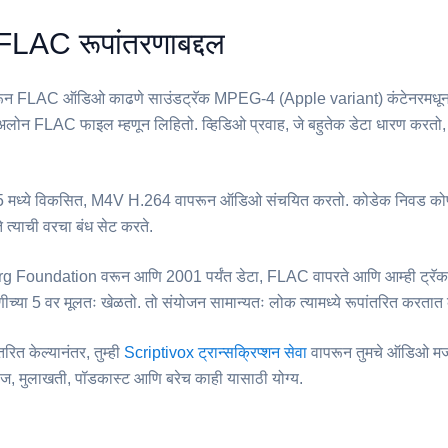
LAC रूपांतरणाबद्दल
रून ⁦FLAC⁩ ऑडिओ काढणे साउंडट्रॅक MPEG-4 (Apple variant) कंटेनरमधून
अलोन FLAC फाइल म्हणून लिहितो. व्हिडिओ प्रवाह, जे बहुतेक डेटा धारण करतो,
05 मध्ये विकसित, ⁦M4V⁩ H.264 वापरून ऑडिओ संचयित करतो. कोडेक निवड कोण
 त्याची वरचा बंध सेट करते.
g Foundation वरून आणि 2001 पर्यंत डेटा, FLAC वापरते आणि आम्ही ट्रॅ
रेणीच्या 5 वर मूलतः खेळतो. तो संयोजन सामान्यतः लोक त्यामध्ये रूपांतरित करता
रित केल्यानंतर, तुम्ही
Scriptivox ट्रान्सक्रिप्शन सेवा
वापरून तुमचे ऑडिओ मजक
्ज, मुलाखती, पॉडकास्ट आणि बरेच काही यासाठी योग्य.