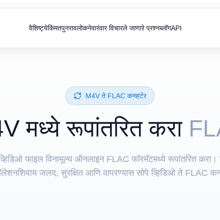
वैशिष्ट्ये
किंमत
पुनरावलोकने
वारंवार विचारले जाणारे प्रश्न
ब्लॉग
API
⁦M4V⁩ ते ⁦FLAC⁩ कन्व्हर्टर
V⁩ मध्ये रूपांतरित करा
FL
व्हिडिओ फाइल विनामूल्य ऑनलाइन FLAC फॉरमॅटमध्ये रूपांतरित करा। 
टॉलेशनशिवाय जलद, सुरक्षित आणि वापरण्यास सोपे व्हिडिओ ते FLAC कन्व्