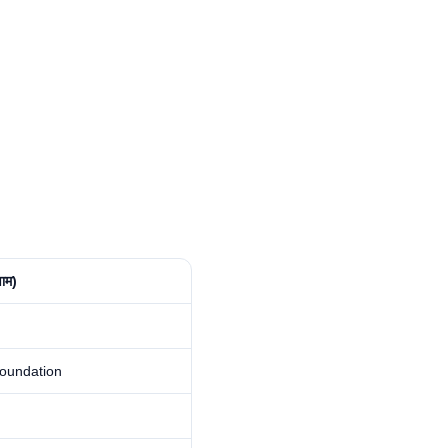
ाम)
oundation