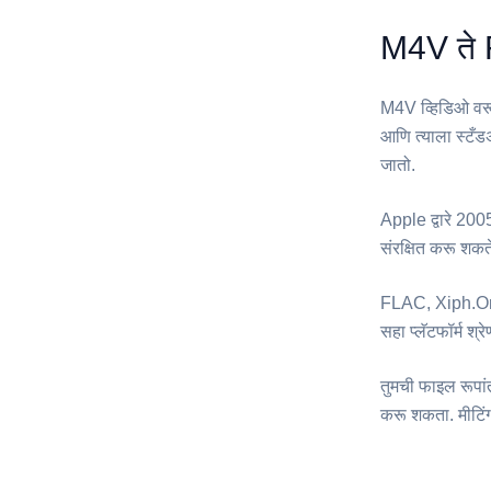
M4V ते F
⁦M4V⁩ व्हिडिओ व
आणि त्याला स्टँड
जातो.
Apple द्वारे 20
संरक्षित करू शकते
⁦FLAC⁩, Xiph.Or
सहा प्लॅटफॉर्म श्
तुमची फाइल रूपांत
करू शकता. मीटिंग