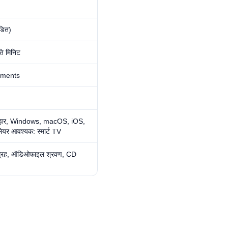
डित)
ि मिनिट
mments
राउझर, Windows, macOS, iOS,
लेयर आवश्यक: स्मार्ट TV
संग्रह, ऑडिओफाइल श्रवण, CD