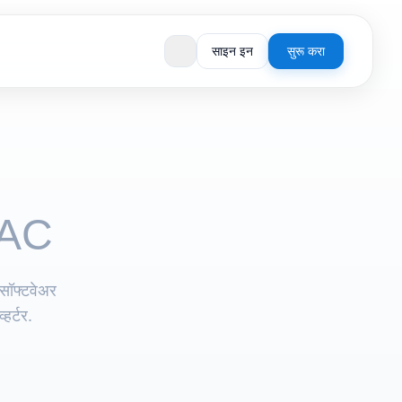
साइन इन
सुरू करा
AC
सॉफ्टवेअर
हर्टर.