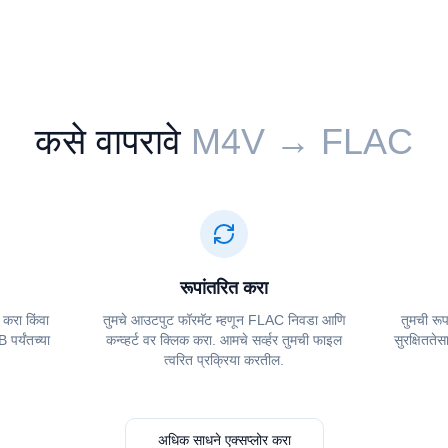
कसे वापरावे
⁦⁦M4V⁩⁩ → ⁦⁦FLAC⁩⁩
रूपांतरित करा
 करा किंवा
तुमचे आउटपुट फॉरमॅट म्हणून ⁦⁦FLAC⁩⁩ निवडा आणि
तुमची रू
पर्यंतच्या
कन्व्हर्ट वर क्लिक करा. आमचे सर्व्हर तुमची फाइल
सुरक्षितते
त्वरित प्रक्रिया करतील.
अधिक साधने एक्सप्लोर करा