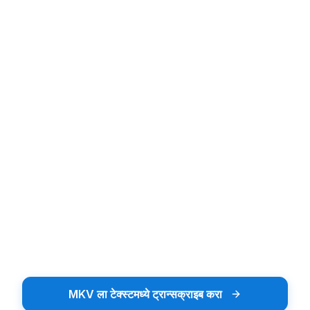
Upload audio or video file
ऑडियो किंवा व्हिडिओ अपलोड करा
ड्रॅग आणि ड्रॉप करा किंवा ब्राउझ करण्यासाठी टॅप करा
फाइल ब्राउझ करा
MP3, MP4, WAV सह 20+ फाइल स्वरूप समर्थन करते
MKV ला टेक्स्टमध्ये ट्रान्सक्राइब करा