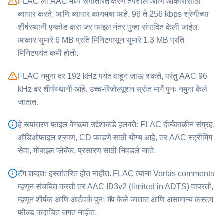
⁦FLAC⁩ ला ⁦AAC⁩ मध्ये रूपांतरित करणे तपशील आणि आकारासाठी
व्यापार करते, आणि व्यापार कायमचा आहे. 96 ते 256 kbps श्रेणीच्या
शीर्षस्थानी एन्कोड करा जर फाइल नंतर पुन्हा संपादित केली जाईल.
आकार सुमारे 6 MB प्रति मिनिटपासून सुमारे 1.3 MB प्रति
मिनिटपर्यंत कमी होतो.
⁦FLAC⁩ नमुना दर 192 kHz पर्यंत वाहून जाऊ शकते, परंतु ⁦AAC⁩ 96
kHz वर शीर्षस्थानी आहे. उच्च-रिजोल्यूशन स्रोत मार्गे पुनः नमुना केले
जातात.
हे रूपांतरण फाइल वेगळ्या उद्देशाकडे हलवते: ⁦FLAC⁩ दीर्घकाळीन संग्रह,
ऑडिओफाइल श्रवण, CD फाडणे साठी योग्य आहे, तर ⁦AAC⁩ स्ट्रीमिंग
सेवा, मोबाइल प्लेबॅक, प्रसारण साठी निवडले जाते.
टॅग शब्दशः हस्तांतरित होत नाहीत. ⁦FLAC⁩ त्यांना Vorbis comments
म्हणून संचयित करतो तर ⁦AAC⁩ ID3v2 (limited in ADTS) वापरतो,
म्हणून शीर्षक आणि आर्टवर्क पुनः मॅप केले जातात आणि असामान्य कस्टम
फील्ड कदाचित जगत नाहीत.