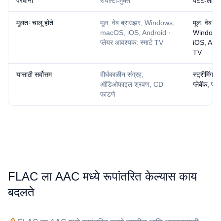
परवाना
रॉयल्टी-मुक्त
पेटंट-लाइस
मूलतः चालू होते
मूल: वेब ब्राउझर, Windows,
मूल: वेब ब्
macOS, iOS, Android ·
Windows
प्लेयर आवश्यक: स्मार्ट TV
iOS, Andro
TV
यासाठी सर्वोत्तम
दीर्घकाळीन संग्रह,
स्ट्रीमिंग स
ऑडिओफाइल श्रवण, CD
प्लेबॅक, प्
फाडणे
⁦FLAC⁩ ला ⁦AAC⁩ मध्ये रूपांतरित केल्यास काय
बदलते