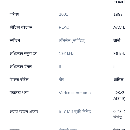
Fraunhof
परिचय
2001
1997
ऑडिओ कोडेक्स
FLAC
AAC-LC,
संपीडन
लॉसलेस (संपीडित)
लॉसी
अधिकतम नमुना दर
192 kHz
96 kHz
अधिकतम चॅनल
8
8
गॅपलेस प्लेबॅक
होय
आंशिक
मेटाडेटा / टॅग
Vorbis comments
ID3v2 (li
ADTS)
अंदाजे फाइल आकार
5–7 MB प्रति मिनिट
0.72–1.9
मिनिट