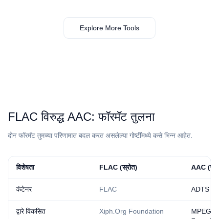
Explore More Tools
⁦FLAC⁩ विरुद्ध ⁦AAC⁩: फॉरमॅट तुलना
दोन फॉरमॅट तुमच्या परिणामात बदल करत असलेल्या गोष्टींमध्ये कसे भिन्न आहेत.
विशेषता
⁦FLAC⁩ (स्रोत)
⁦AAC⁩ (परि
कंटेनर
FLAC
ADTS / 
द्वारे विकसित
Xiph.Org Foundation
MPEG /