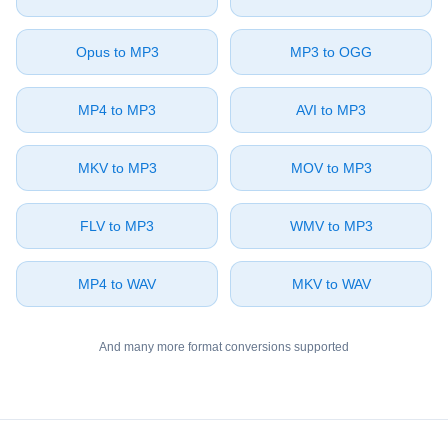
⁦Opus⁩ to ⁦MP3⁩
⁦MP3⁩ to ⁦OGG⁩
⁦MP4⁩ to ⁦MP3⁩
⁦AVI⁩ to ⁦MP3⁩
⁦MKV⁩ to ⁦MP3⁩
⁦MOV⁩ to ⁦MP3⁩
⁦FLV⁩ to ⁦MP3⁩
⁦WMV⁩ to ⁦MP3⁩
⁦MP4⁩ to ⁦WAV⁩
⁦MKV⁩ to ⁦WAV⁩
And many more format conversions supported