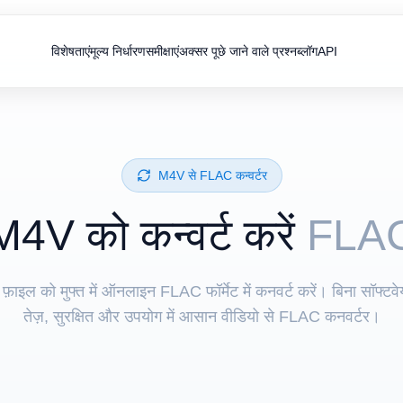
विशेषताएं
मूल्य निर्धारण
समीक्षाएं
अक्सर पूछे जाने वाले प्रश्न
ब्लॉग
API
⁦M4V⁩ से ⁦FLAC⁩ कन्वर्टर
⁦M4V⁩ को कन्वर्ट करें
FLA
फ़ाइल को मुफ्त में ऑनलाइन FLAC फॉर्मेट में कनवर्ट करें। बिना सॉफ्टवे
तेज़, सुरक्षित और उपयोग में आसान वीडियो से FLAC कनवर्टर।