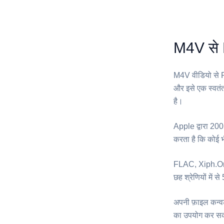
M4V से F
⁦M4V⁩ वीडियो से
और इसे एक स्वतंत
है।
Apple द्वारा 20
करता है कि कोई 
⁦FLAC⁩, Xiph.Or
छह श्रेणियों में 
अपनी फ़ाइल कन्वर
का उपयोग कर सकते