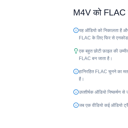
⁦M4V⁩ को ⁦FLAC⁩ म
यह ऑडियो को निकालता है और व
FLAC के लिए फिर से एनकोड 
एक बहुत छोटी फ़ाइल की उम्म
⁦FLAC⁩ बन जाता है।
हानिरहित ⁦FLAC⁩ चुनने का मत
है।
उपशीर्षक ऑडियो निष्कर्षण से जी
जब एक वीडियो कई ऑडियो ट्रैक र