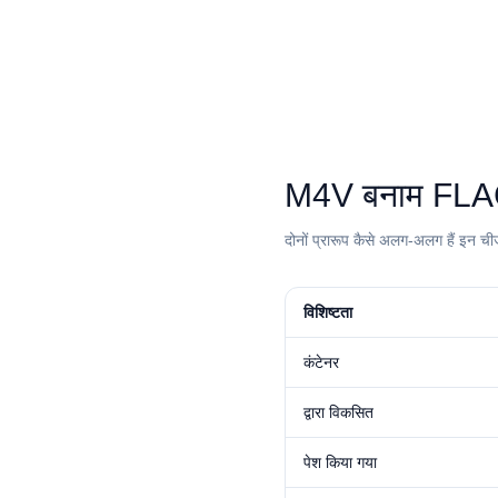
⁦M4V⁩ बनाम ⁦FLAC
दोनों प्रारूप कैसे अलग-अलग हैं इन चीज
विशिष्टता
कंटेनर
द्वारा विकसित
पेश किया गया