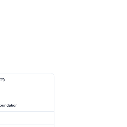
ाम)
oundation