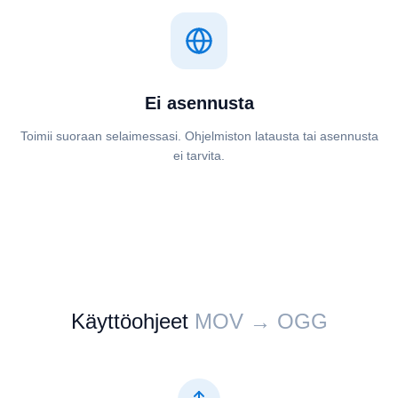
Ei asennusta
Toimii suoraan selaimessasi. Ohjelmiston latausta tai asennusta
ei tarvita.
Käyttöohjeet
⁦⁦MOV⁩⁩ → ⁦⁦OGG⁩⁩