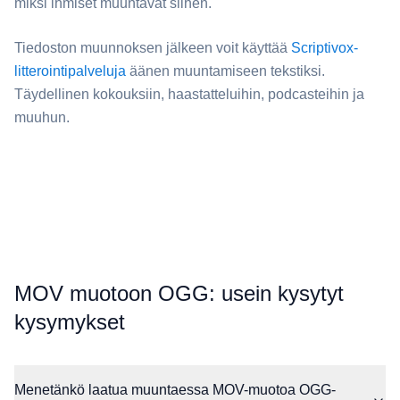
miksi ihmiset muuntavat siihen.
Tiedoston muunnoksen jälkeen voit käyttää
Scriptivox-
litterointipalveluja
äänen muuntamiseen tekstiksi.
Täydellinen kokouksiin, haastatteluihin, podcasteihin ja
muuhun.
⁦MOV⁩ muotoon ⁦OGG⁩: usein kysytyt
kysymykset
Menetänkö laatua muuntaessa MOV-muotoa OGG-