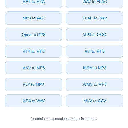
⁦MP3⁩ to ⁦M4A⁩
⁦WAV⁩ to ⁦FLAC⁩
⁦MP3⁩ to ⁦AAC⁩
⁦FLAC⁩ to ⁦WAV⁩
⁦Opus⁩ to ⁦MP3⁩
⁦MP3⁩ to ⁦OGG⁩
⁦MP4⁩ to ⁦MP3⁩
⁦AVI⁩ to ⁦MP3⁩
⁦MKV⁩ to ⁦MP3⁩
⁦MOV⁩ to ⁦MP3⁩
⁦FLV⁩ to ⁦MP3⁩
⁦WMV⁩ to ⁦MP3⁩
⁦MP4⁩ to ⁦WAV⁩
⁦MKV⁩ to ⁦WAV⁩
Ja monia muita muotomuunnoksia tuettuna