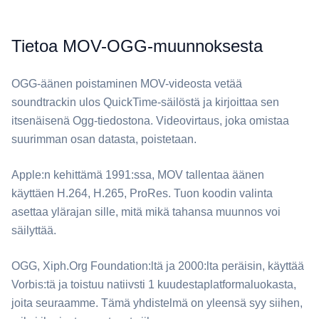
Tietoa MOV-OGG-muunnoksesta
⁦OGG⁩-äänen poistaminen ⁦MOV⁩-videosta vetää
soundtrackin ulos QuickTime-säilöstä ja kirjoittaa sen
itsenäisenä Ogg-tiedostona. Videovirtaus, joka omistaa
suurimman osan datasta, poistetaan.
Apple:n kehittämä 1991:ssa, ⁦MOV⁩ tallentaa äänen
käyttäen H.264, H.265, ProRes. Tuon koodin valinta
asettaa ylärajan sille, mitä mikä tahansa muunnos voi
säilyttää.
⁦OGG⁩, Xiph.Org Foundation:ltä ja 2000:lta peräisin, käyttää
Vorbis:tä ja toistuu natiivsti 1 kuudestaplatformaluokasta,
joita seuraamme. Tämä yhdistelmä on yleensä syy siihen,