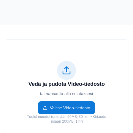
Vedä ja pudota Video-tiedosto
tai napsauta alla selataksesi
Valitse Video-tiedosto
Tuetut muodot (enintään 50MB, 30 min • Kirjaudu
sisään 200MB, 1 hr)