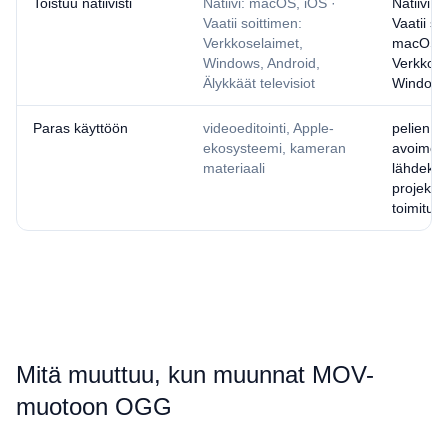
Toistuu natiivisti
Natiivi: macOS, iOS ·
Natiivi: 
Vaatii soittimen:
Vaatii so
Verkkoselaimet,
macOS, 
Windows, Android,
Verkkose
Älykkäät televisiot
Window
Paras käyttöön
videoeditointi, Apple-
pelien ää
ekosysteemi, kameran
avoimen
materiaali
lähdekoo
projektit
toimitus
Mitä muuttuu, kun muunnat ⁦MOV⁩-
muotoon ⁦OGG⁩