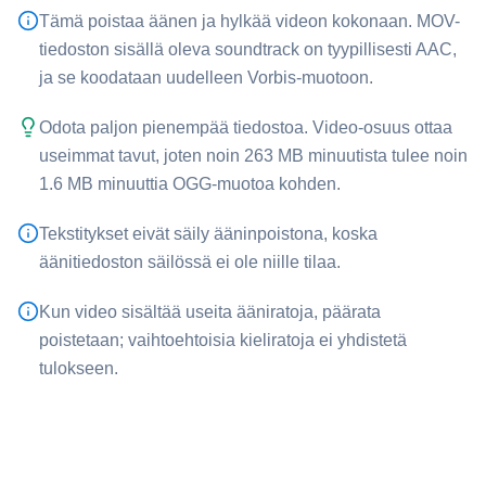
Tämä poistaa äänen ja hylkää videon kokonaan. ⁦MOV⁩-
tiedoston sisällä oleva soundtrack on tyypillisesti AAC,
ja se koodataan uudelleen Vorbis-muotoon.
Odota paljon pienempää tiedostoa. Video-osuus ottaa
useimmat tavut, joten noin 263 MB minuutista tulee noin
1.6 MB minuuttia ⁦OGG⁩-muotoa kohden.
Tekstitykset eivät säily ääninpoistona, koska
äänitiedoston säilössä ei ole niille tilaa.
Kun video sisältää useita ääniratoja, päärata
poistetaan; vaihtoehtoisia kieliratoja ei yhdistetä
tulokseen.