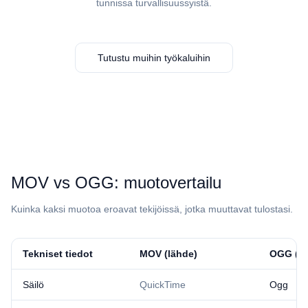
tunnissa turvallisuussyistä.
Tutustu muihin työkaluihin
⁦MOV⁩ vs ⁦OGG⁩: muotovertailu
Kuinka kaksi muotoa eroavat tekijöissä, jotka muuttavat tulostasi.
Tekniset tiedot
⁦MOV⁩ (lähde)
⁦OGG⁩ (t
Säilö
QuickTime
Ogg