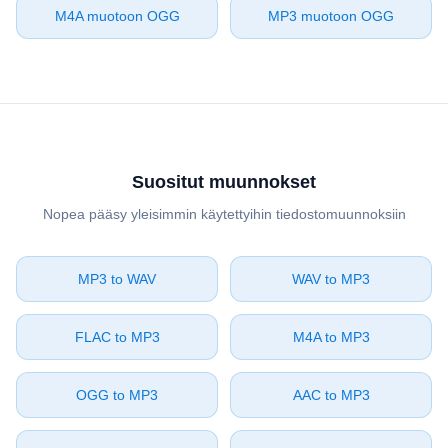
⁦M4A⁩ muotoon ⁦OGG⁩
⁦MP3⁩ muotoon ⁦OGG⁩
Suositut muunnokset
Nopea pääsy yleisimmin käytettyihin tiedostomuunnoksiin
⁦MP3⁩ to ⁦WAV⁩
⁦WAV⁩ to ⁦MP3⁩
⁦FLAC⁩ to ⁦MP3⁩
⁦M4A⁩ to ⁦MP3⁩
⁦OGG⁩ to ⁦MP3⁩
⁦AAC⁩ to ⁦MP3⁩