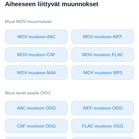
Aiheeseen liittyvät muunnokset
Muut ⁦MOV⁩-muunnokset
⁦MOV⁩ muotoon ⁦AAC⁩
⁦MOV⁩ muotoon ⁦AIFF⁩
⁦MOV⁩ muotoon ⁦CAF⁩
⁦MOV⁩ muotoon ⁦FLAC⁩
⁦MOV⁩ muotoon ⁦M4A⁩
⁦MOV⁩ muotoon ⁦MP3⁩
Muut tavat saada ⁦OGG⁩
⁦AAC⁩ muotoon ⁦OGG⁩
⁦AIFF⁩ muotoon ⁦OGG⁩
⁦CAF⁩ muotoon ⁦OGG⁩
⁦FLAC⁩ muotoon ⁦OGG⁩