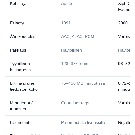
Kehittäjä
Apple
Xiph.Org
Foundat
Esitetty
1991
2000
Äänikoodekkit
AAC, ALAC, PCM
Vorbis
Pakkaus
Häviöllinen
Häviölli
Tyypillinen
128–384 kbps
96–320 
bittinopeus
Likimääräinen
75–450 MB minuutissa
0.72–2.
tiedoston koko
minuutis
Metatiedot /
Container tags
Vorbis 
tunnisteet
Lisensointi
Patentoidulla lisenssilla
Rojaltiv