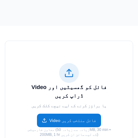
Video فائل کو گھسیٹیں اور
ڈراپ کریں
یا براؤز کرنے کے لیے نیچے کلک کریں
Video فائل منتخب کریں
معاون فارمیٹس (زیادہ سے زیادہ 50MB, 30 min •
200MB, 1 hr کے لیے سائن ان کریں)