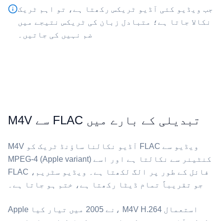
جب ویڈیو کئی آڈیو ٹریکس رکھتا ہے، تو اہم ٹریک
نکالا جاتا ہے؛ متبادل زبان کی ٹریکس نتیجے میں
ضم نہیں کی جاتیں۔
M4V سے FLAC تبدیلی کے بارے میں
MPEG-4 (Apple variant) کنٹینر سے نکالتا ہے اور اسے
FLAC فائل کے طور پر الگ لکھتا ہے۔ ویڈیو سٹریم،
جو تقریباً تمام ڈیٹا رکھتا ہے، ختم ہو جاتا ہے۔
Apple نے 2005 میں تیار کیا، ⁦M4V⁩ H.264 استعمال