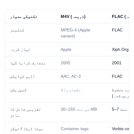
⁦M4V⁩ (ذریعہ)
تکنیکی معیار
FLAC
MPEG-4 (Apple
کنٹینر
variant)
Xiph.Org F
Apple
تیار کردہ
2001
2005
متعارف کرایا گیا
FLAC
AAC, AC-3
آڈیو کوڈیکس
 سے محفوظ
نقصان والا
کمپریشن
مپریس شدہ)
M
30–150 فی منٹ MB
تقریبی فائل کا
سائز
Vorbis com
Container tags
میٹا ڈیٹا / ٹیگز