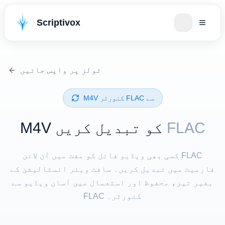
Scriptivox
ٹولز پر واپس جائیں
⁦M4V⁩ سے ⁦FLAC⁩ کنورٹر
FLAC
⁦M4V⁩ کو تبدیل کریں
کسی بھی ویڈیو فائل کو مفت میں آن لائن FLAC
فارمیٹ میں تبدیل کریں۔ سافٹ ویئر انسٹالیشن کے
بغیر تیز، محفوظ اور استعمال میں آسان ویڈیو سے
FLAC کنورٹر۔