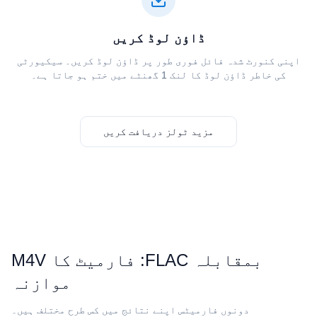
ڈاؤن لوڈ کریں
اپنی کنورٹ شدہ فائل فوری طور پر ڈاؤن لوڈ کریں۔ سیکیورٹی
کی خاطر ڈاؤن لوڈ کا لنک 1 گھنٹے میں ختم ہو جاتا ہے۔
مزید ٹولز دریافت کریں
موازنہ
دونوں فارمیٹس اپنے نتائج میں کس طرح مختلف ہیں۔