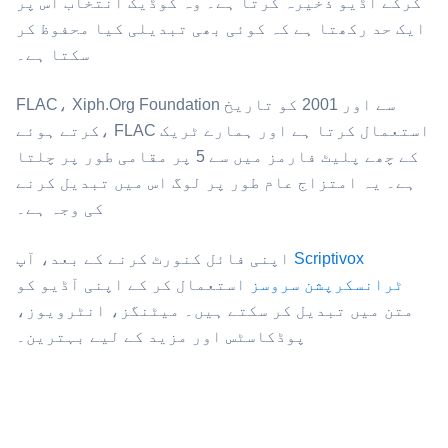
کرکے آڈیو ذخیرہ کرتا ہے۔ وہ کوڈیک انتخاب اس پر
ایک حد رکھتا ہے کہ کوئی بھی تبدیلی کیا محفوظ کر
سکتا ہے۔
کرتے ہوئے، FLAC استعمال کرتا ہے اور ہمارے ٹریک
کے چھے پلیٹ فارمز میں سے 5 پر مقامی طور پر چلتا
ہے۔ یہ امتزاج عام طور پر لوگ اس میں تبدیل کرنے
کی وجہ ہے۔
Scriptivox
اپنی فائل کنورٹ کرنے کے بعد، آپ
ٹرانسکرپشن سروسز
استعمال کر کے اپنی آڈیو کو
متن میں تبدیل کر سکتے ہیں۔ میٹنگز، انٹرویوز،
پوڈکاسٹس اور مزید کے لیے بہترین۔