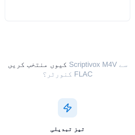
Scriptivox ⁦M4V⁩ سے
کیوں منتخب کریں
تیز تبدیلی