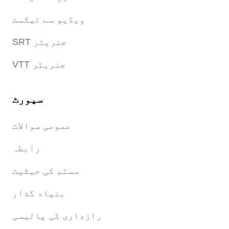
ویڈیو سے ٹیکسٹ
SRT جنریٹر
VTT جنریٹر
سپورٹ
عمومی سوالات
رابطہ
سسٹم کی حیثیت
بنیاد گذار
رازداری کی پالیسی