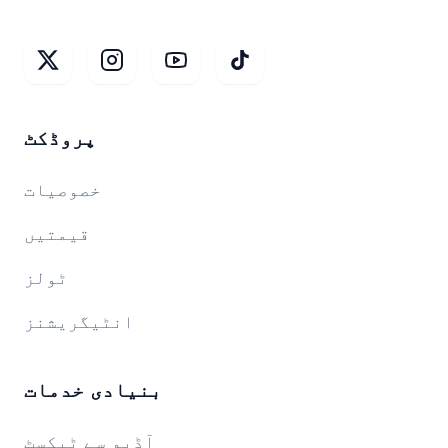
پروڈکٹ
خصوصیات
قیمتیں
ٹولز
انٹیگریشنز
بنیادی خدمات
آڈیو سے ٹیکسٹ