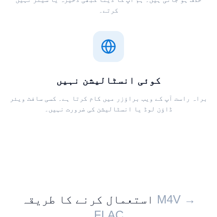
کرتے۔
کوئی انسٹالیشن نہیں
براہ راست آپ کے ویب براؤزر میں کام کرتا ہے۔ کسی سافٹ ویئر
ڈاؤن لوڈ یا انسٹالیشن کی ضرورت نہیں۔
استعمال کرنے کا طریقہ