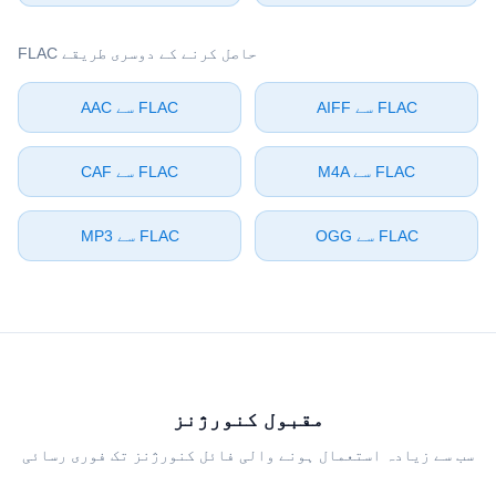
⁦FLAC⁩ حاصل کرنے کے دوسری طریقے
مقبول کنورژنز
سب سے زیادہ استعمال ہونے والی فائل کنورژنز تک فوری رسائی