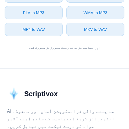
⁦FLV⁩ to ⁦MP3⁩
⁦WMV⁩ to ⁦MP3⁩
⁦MP4⁩ to ⁦WAV⁩
⁦MKV⁩ to ⁦WAV⁩
اور بہت سے مزید فارمیٹ کنورژنز سپورٹ شدہ
Scriptivox
AI سے چلنے والی ٹرانسکرپشن آسان اور محفوظ۔
انٹرپرائز گریڈ اعتمادیت کے ساتھ اپنے آڈیو
مواد کو درست ٹیکسٹ میں تبدیل کریں۔