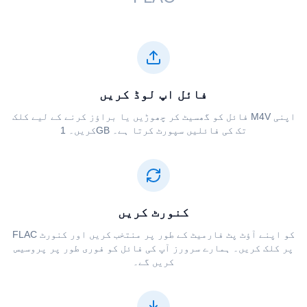
فائل اپ لوڈ کریں
اپنی ⁦⁦M4V⁩⁩ فائل کو گھسیٹ کر چھوڑیں یا براؤز کرنے کے لیے کلک
کریں۔ 1GB تک کی فائلیں سپورٹ کرتا ہے۔
کنورٹ کریں
پر کلک کریں۔ ہمارے سرورز آپ کی فائل کو فوری طور پر پروسیس
کریں گے۔