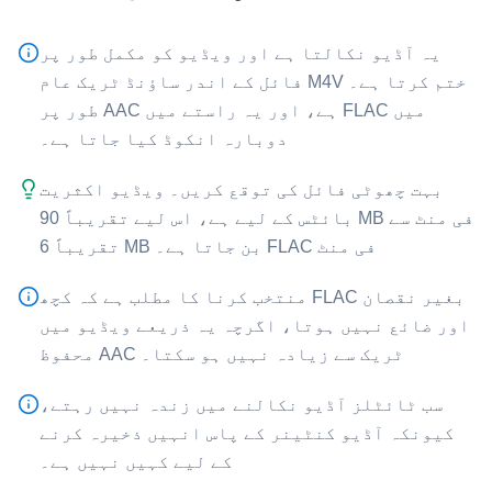
یہ آڈیو نکالتا ہے اور ویڈیو کو مکمل طور پر
ختم کرتا ہے۔ ⁦M4V⁩ فائل کے اندر ساؤنڈ ٹریک عام
طور پر AAC ہے، اور یہ راستے میں FLAC میں
دوبارہ انکوڈ کیا جاتا ہے۔
بہت چھوٹی فائل کی توقع کریں۔ ویڈیو اکثریت
بائٹس کے لیے ہے، اس لیے تقریباً 90 MB فی منٹ سے
تقریباً 6 MB فی منٹ ⁦FLAC⁩ بن جاتا ہے۔
بغیر نقصان ⁦FLAC⁩ منتخب کرنا کا مطلب ہے کہ کچھ
اور ضائع نہیں ہوتا، اگرچہ یہ ذریعے ویڈیو میں
محفوظ AAC ٹریک سے زیادہ نہیں ہو سکتا۔
سب ٹائٹلز آڈیو نکالنے میں زندہ نہیں رہتے،
کیونکہ آڈیو کنٹینر کے پاس انہیں ذخیرہ کرنے
کے لیے کہیں نہیں ہے۔