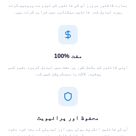
ہمارے طاقتور سرورز آپ کی فائلوں کو تیزی سے پروسیس کرتے
ہیں، تبدیل شدہ فائلیں سیکنڈوں میں فراہم کرتے ہیں۔
100% مفت
اپنی فائلوں کو مکمل طور پر مفت میں تبدیل کریں، بغیر کسی
پوشیدہ لاگت یا سبسکرپشن فیس کے۔
محفوظ اور پرائیویٹ
آپ کی فائلیں انکرپٹ ہوتی ہیں اور تبدیلی کے بعد خود بخود
حذف ہو جاتی ہیں۔ ہم آپ کا ڈیٹا کبھی ذخیرہ یا شیئر نہیں