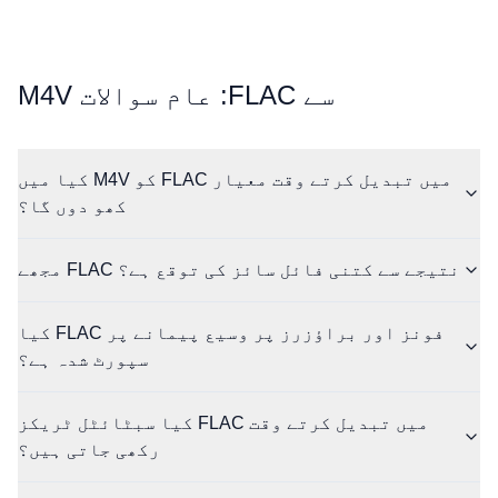
⁦M4V⁩ سے ⁦FLAC⁩: عام سوالات
کیا میں M4V کو FLAC میں تبدیل کرتے وقت معیار
کھو دوں گا؟
مجھے FLAC نتیجے سے کتنی فائل سائز کی توقع ہے؟
کیا FLAC فونز اور براؤزرز پر وسیع پیمانے پر
سپورٹ شدہ ہے؟
کیا سبٹائٹل ٹریکز FLAC میں تبدیل کرتے وقت
رکھی جاتی ہیں؟