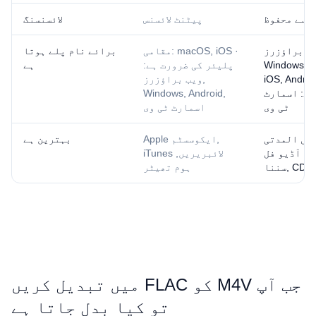
س سے محفوظ
پیٹنٹ لائسنس
لائسنسنگ
ب براؤزرز,
مقامی: macOS, iOS ·
برائے نام پلے ہوتا
Windows, 
پلیئر کی ضرورت ہے:
ہے
iOS, And · پلیئر
ویب براؤزرز,
ہے: اسمارٹ
Windows, Android,
ٹی وی
اسمارٹ ٹی وی
یل المدتی
Apple ایکوسسٹم,
بہترین ہے
گ, آڈیو فل
iTunes لائبریریں,
CD rippi
ہوم تھیٹر
جب آپ ⁦M4V⁩ کو ⁦FLAC⁩ میں تبدیل کریں
تو کیا بدل جاتا ہے