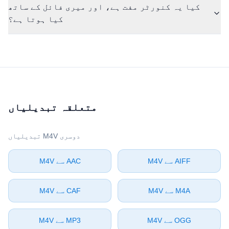
کیا یہ کنورٹر مفت ہے، اور میری فائل کے ساتھ
کیا ہوتا ہے؟
متعلقہ تبدیلیاں
دوسری ⁦M4V⁩ تبدیلیاں