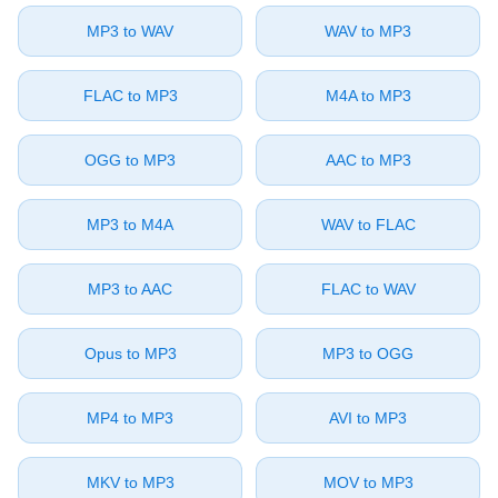
⁦MP3⁩ to ⁦WAV⁩
⁦WAV⁩ to ⁦MP3⁩
⁦FLAC⁩ to ⁦MP3⁩
⁦M4A⁩ to ⁦MP3⁩
⁦OGG⁩ to ⁦MP3⁩
⁦AAC⁩ to ⁦MP3⁩
⁦MP3⁩ to ⁦M4A⁩
⁦WAV⁩ to ⁦FLAC⁩
⁦MP3⁩ to ⁦AAC⁩
⁦FLAC⁩ to ⁦WAV⁩
⁦Opus⁩ to ⁦MP3⁩
⁦MP3⁩ to ⁦OGG⁩
⁦MP4⁩ to ⁦MP3⁩
⁦AVI⁩ to ⁦MP3⁩
⁦MKV⁩ to ⁦MP3⁩
⁦MOV⁩ to ⁦MP3⁩