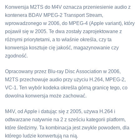
Konwersja ⁦M2TS⁩ do ⁦M4V⁩ oznacza przeniesienie audio z
kontenera BDAV MPEG-2 Transport Stream,
wprowadzonego w 2006, do MPEG-4 (Apple variant), który
pojawił się w 2005. Te dwa zostały zaprojektowane z
różnymi priorytetami, a to właśnie określa, czy ta
konwersja kosztuje cię jakość, magazynowanie czy
zgodność.
Opracowany przez Blu-ray Disc Association w 2006,
⁦M2TS⁩ przechowuje audio przy użyciu H.264, MPEG-2,
VC-1. Ten wybór kodeka określa górną granicę tego, co
dowolna konwersja może zachować.
⁦M4V⁩, od Apple i datując się z 2005, używa H.264 i
odtwarzane natywnie na 2 z sześciu kategorii platform,
które śledzimy. Ta kombinacja jest zwykle powodem, dla
którego ludzie konwertują na nią.