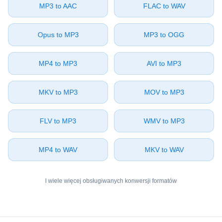
⁦MP3⁩ to ⁦AAC⁩
⁦FLAC⁩ to ⁦WAV⁩
⁦Opus⁩ to ⁦MP3⁩
⁦MP3⁩ to ⁦OGG⁩
⁦MP4⁩ to ⁦MP3⁩
⁦AVI⁩ to ⁦MP3⁩
⁦MKV⁩ to ⁦MP3⁩
⁦MOV⁩ to ⁦MP3⁩
⁦FLV⁩ to ⁦MP3⁩
⁦WMV⁩ to ⁦MP3⁩
⁦MP4⁩ to ⁦WAV⁩
⁦MKV⁩ to ⁦WAV⁩
I wiele więcej obsługiwanych konwersji formatów