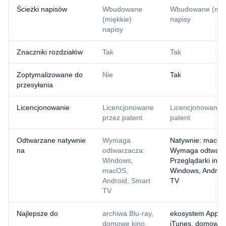
Ścieżki napisów
Wbudowane
Wbudowane (mię
(miękkie)
napisy
napisy
Znaczniki rozdziałów
Tak
Tak
Zoptymalizowane do
Nie
Tak
przesyłania
Licencjonowanie
Licencjonowane
Licencjonowane 
przez patent
patent
Odtwarzane natywnie
Wymaga
Natywnie: macOS
na
odtwarzacza:
Wymaga odtwarz
Windows,
Przeglądarki inte
macOS,
Windows, Android
Android, Smart
TV
TV
Najlepsze do
archiwa Blu-ray,
ekosystem Apple, 
domowe kino,
iTunes, domowe 