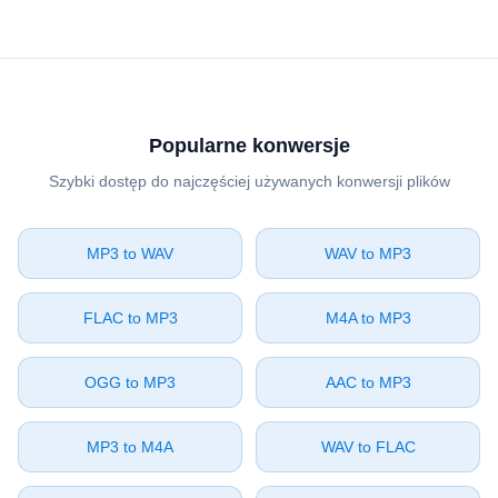
Popularne konwersje
Szybki dostęp do najczęściej używanych konwersji plików
⁦MP3⁩ to ⁦WAV⁩
⁦WAV⁩ to ⁦MP3⁩
⁦FLAC⁩ to ⁦MP3⁩
⁦M4A⁩ to ⁦MP3⁩
⁦OGG⁩ to ⁦MP3⁩
⁦AAC⁩ to ⁦MP3⁩
⁦MP3⁩ to ⁦M4A⁩
⁦WAV⁩ to ⁦FLAC⁩