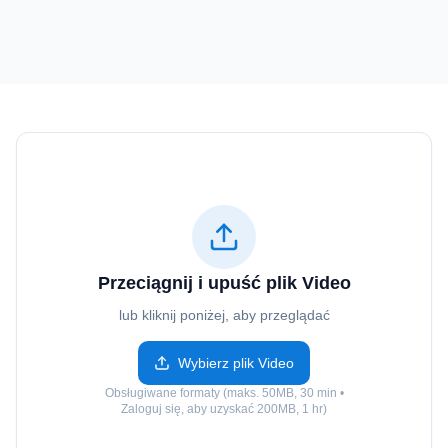
Przeciągnij i upuść plik Video
lub kliknij poniżej, aby przeglądać
Wybierz plik Video
Obsługiwane formaty (maks. 50MB, 30 min •
Zaloguj się, aby uzyskać 200MB, 1 hr)