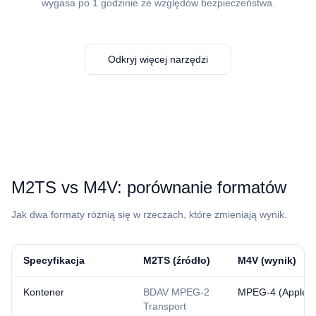
wygasa po 1 godzinie ze względów bezpieczeństwa.
Odkryj więcej narzędzi
⁦M2TS⁩ vs ⁦M4V⁩: porównanie formatów
Jak dwa formaty różnią się w rzeczach, które zmieniają wynik.
Specyfikacja
⁦M2TS⁩ (źródło)
⁦M4V⁩ (wynik)
Kontener
BDAV MPEG-2
MPEG-4 (Apple va
Transport