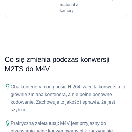
materiał z
kamery
Co się zmienia podczas konwersji
⁦M2TS⁩ do ⁦M4V⁩
Oba kontenery mogą nośić H.264, więc ta konwersja to
głównie zmiana kontenera, a nie pełne ponowne
kodowanie. Zachowuje to jakość i sprawia, że jest
szybkie.
Praktyczną zaletą tutaj: ⁦M4V⁩ jest przyjazny do
przesyłania, więc konwertowany plik zaczyna się