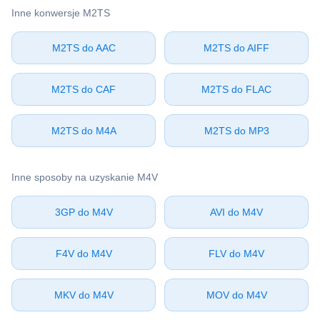
Inne konwersje ⁦M2TS⁩
⁦M2TS⁩ do ⁦AAC⁩
⁦M2TS⁩ do ⁦AIFF⁩
⁦M2TS⁩ do ⁦CAF⁩
⁦M2TS⁩ do ⁦FLAC⁩
⁦M2TS⁩ do ⁦M4A⁩
⁦M2TS⁩ do ⁦MP3⁩
Inne sposoby na uzyskanie ⁦M4V⁩
⁦3GP⁩ do ⁦M4V⁩
⁦AVI⁩ do ⁦M4V⁩
⁦F4V⁩ do ⁦M4V⁩
⁦FLV⁩ do ⁦M4V⁩
⁦MKV⁩ do ⁦M4V⁩
⁦MOV⁩ do ⁦M4V⁩