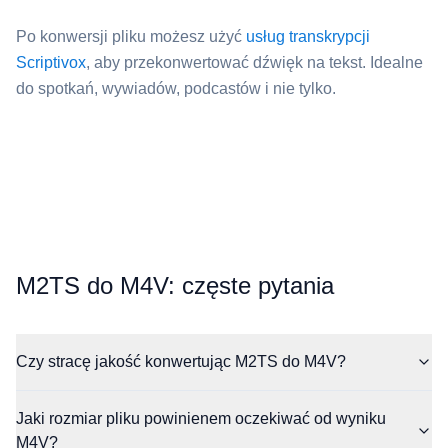
Po konwersji pliku możesz użyć
usług transkrypcji
Scriptivox
, aby przekonwertować dźwięk na tekst. Idealne
do spotkań, wywiadów, podcastów i nie tylko.
⁦M2TS⁩ do ⁦M4V⁩: częste pytania
Czy stracę jakość konwertując M2TS do M4V?
Jaki rozmiar pliku powinienem oczekiwać od wyniku
M4V?