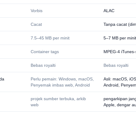
Vorbis
ALAC
Cacat
Tanpa cacat (di
7.5–45 MB per minit
5–7 MB per mini
Container tags
MPEG-4 iTunes-s
Bebas royalti
Bebas royalti
ada
Perlu pemain: Windows, macOS,
Asli: macOS, iOS
Penyemak imbas web, Android
Android, Penye
projek sumber terbuka, arkib
pengarkipan jan
web
Apple, dengar au