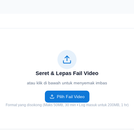
Seret & Lepas Fail Video
atau klik di bawah untuk menyemak imbas
Pilih Fail Video
Format yang disokong (Maks 50MB, 30 min • Log masuk untuk 200MB, 1 hr)