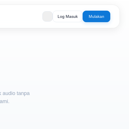
Log Masuk
Mulakan
k audio tanpa
ami.