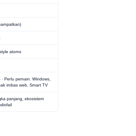
mampatkan)
t
tyle atoms
 · Perlu pemain: Windows,
mak imbas web, Smart TV
gka panjang, ekosistem
diofail