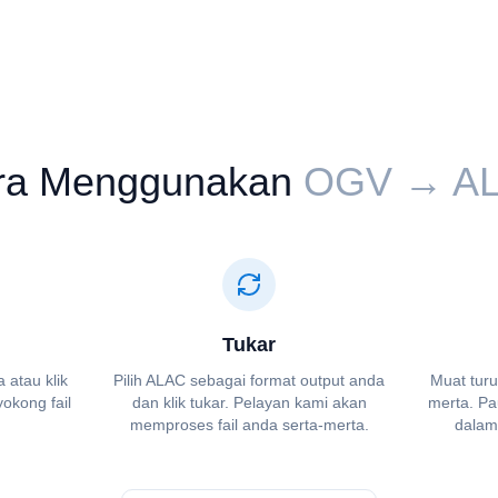
ra Menggunakan
⁦⁦OGV⁩⁩ → ⁦⁦A
Tukar
a atau klik
Pilih ⁦⁦ALAC⁩⁩ sebagai format output anda
Muat turu
kong fail
dan klik tukar. Pelayan kami akan
merta. Pa
memproses fail anda serta-merta.
dalam