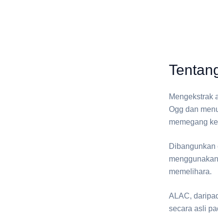
Tentan
Mengekstrak a
Ogg dan menul
memegang keb
Dibangunkan 
menggunakan T
memelihara.
⁦ALAC⁩, dari
secara asli pa