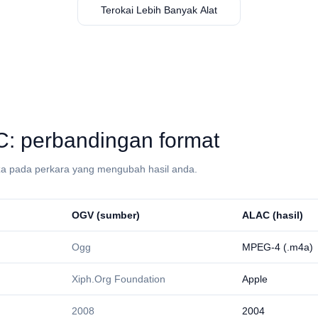
Terokai Lebih Banyak Alat
C⁩: perbandingan format
a pada perkara yang mengubah hasil anda.
⁦OGV⁩ (sumber)
⁦ALAC⁩ (hasil)
Ogg
MPEG-4 (.m4a)
Xiph.Org Foundation
Apple
2008
2004