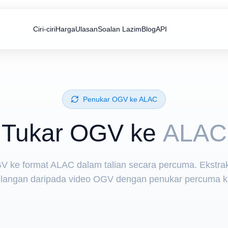
Ciri-ciri
Harga
Ulasan
Soalan Lazim
Blog
API
Penukar ⁦OGV⁩ ke ⁦ALAC⁩
Tukar ⁦OGV⁩ ke
ALAC
GV ke format ALAC dalam talian secara percuma. Ekstra
ilangan daripada video OGV dengan penukar percuma k