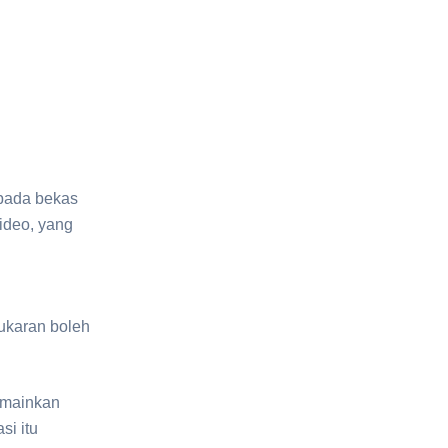
ipada bekas
video, yang
ukaran boleh
emainkan
si itu