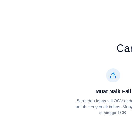
Ca
Muat Naik Fail
Seret dan lepas fail ⁦⁦OGV⁩⁩ and
untuk menyemak imbas. Menyo
sehingga 1GB.