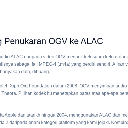
g Penukaran OGV ke ALAC
udio ⁦ALAC⁩ daripada video ⁦OGV⁩ menarik trek suara keluar dar
isnya sebagai fail MPEG-4 (.m4a) yang berdiri sendiri. Aliran 
anyakan data, dibuang.
oleh Xiph.Org Foundation dalam 2008, ⁦OGV⁩ menyimpan audio
heora. Pilihan kodek itu menetapkan batas atas apa-apa pen
pada Apple dan taarikh hingga 2004, menggunakan ALAC dan m
da 2 daripada enam kategori platform yang kami jejaki. Kombina