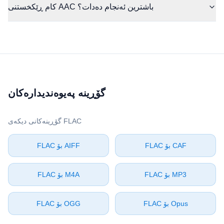
کام ڕێکخستنی AAC باشترین ئەنجام دەدات؟
گۆڕینە پەیوەندیدارەکان