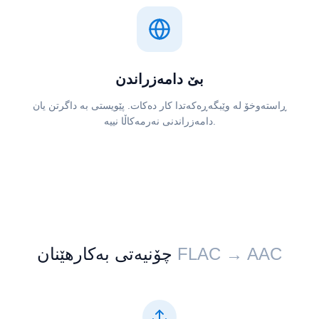
بێ دامەزراندن
ڕاستەوخۆ لە وێبگەڕەکەتدا کار دەکات. پێویستی بە داگرتن یان
دامەزراندنی نەرمەکاڵا نییە.
چۆنیەتی بەکارهێنان