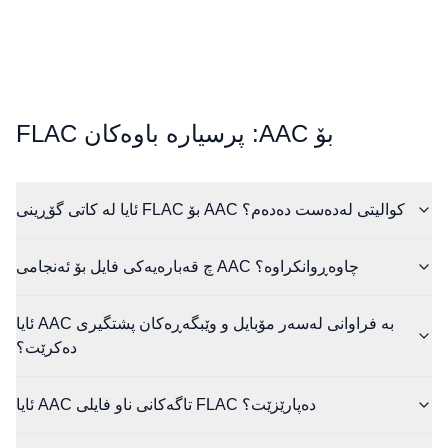
⁦FLAC⁩ بۆ ⁦AAC⁩: پرسیارە باوەکان
ئایا لە کاتی گۆڕینی FLAC بۆ AAC کوالیتی لەدەست دەدەم؟
چ قەبارەیەکی فایل بۆ ئەنجامی AAC چاوەڕوانکراوە؟
ئایا AAC بە فراوانی لەسەر مۆبایل و وێبگەڕەکان پشتگیری
دەکرێت؟
ئایا AAC تاگەکانی ناو فایلی FLAC دەپارێزێت؟