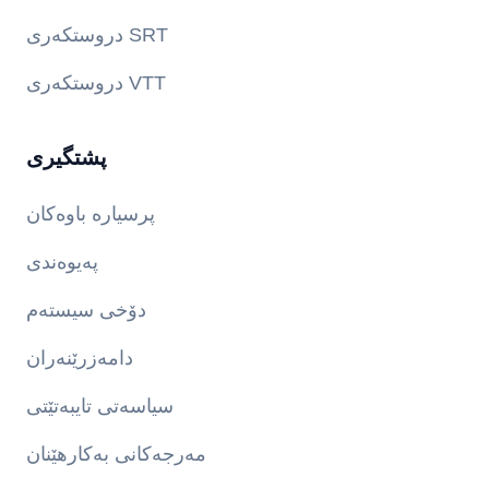
دروستکەری SRT
دروستکەری VTT
پشتگیری
پرسیارە باوەکان
پەیوەندی
دۆخی سیستەم
دامەزرێنەران
سیاسەتی تایبەتێتی
مەرجەکانی بەکارهێنان