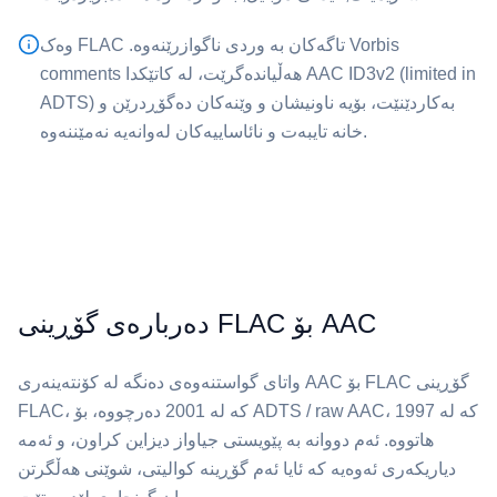
تاگەکان بە وردی ناگوازرێنەوە. ⁦FLAC⁩ وەک Vorbis
comments هەڵیاندەگرێت، لە کاتێکدا ⁦AAC⁩ ID3v2 (limited in
ADTS) بەکاردێنێت، بۆیە ناونیشان و وێنەکان دەگۆڕدرێن و
خانە تایبەت و نائاساییەکان لەوانەیە نەمێننەوە.
دەربارەی گۆڕینی FLAC بۆ AAC
گۆڕینی ⁦FLAC⁩ بۆ ⁦AAC⁩ واتای گواستنەوەی دەنگە لە کۆنتەینەری
FLAC، کە لە 2001 دەرچووە، بۆ ADTS / raw AAC، کە لە 1997
هاتووە. ئەم دووانە بە پێویستی جیاواز دیزاین کراون، و ئەمە
دیاریکەری ئەوەیە کە ئایا ئەم گۆڕینە کوالیتی، شوێنی هەڵگرتن