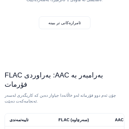
ئامرازەکانی تر ببینە
فۆرمات
چۆن ئەم دوو فۆرماتە لەو خاڵانەدا جیاواز دەبن کە کاریگەری لەسەر
ئەنجامەکەت دەبێت.
⁦FLAC⁩ (سەرچاوە)
تایبەتمەندی