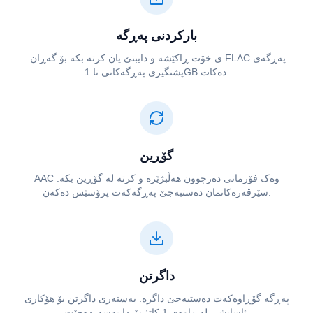
بارکردنی پەڕگە
پەڕگەی ⁦⁦FLAC⁩⁩ ی خۆت ڕاکێشە و دایبنێ یان کرتە بکە بۆ گەڕان.
پشتگیری پەڕگەکانی تا 1GB دەکات.
گۆڕین
سێرڤەرەکانمان دەستبەجێ پەڕگەکەت پرۆسێس دەکەن.
داگرتن
پەڕگە گۆڕاوەکەت دەستبەجێ داگرە. بەستەری داگرتن بۆ هۆکاری
ئاسایشی لە ماوەی 1 کاتژمێردا بەسەردەچێت.