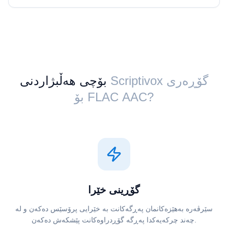
Scriptivox گۆڕەری
بۆچی هەڵبژاردنی
⁦FLAC⁩ بۆ ⁦AAC⁩?
گۆڕینی خێرا
سێرڤەرە بەهێزەکانمان پەڕگەکانت بە خێرایی پرۆسێس دەکەن و لە
چەند چرکەیەکدا پەڕگە گۆڕدراوەکانت پێشکەش دەکەن.