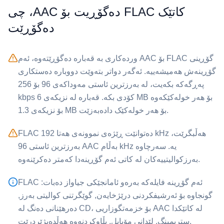
کاتێک ⁦FLAC⁩ دەگۆڕیت بۆ ⁦AAC⁩، چی
دەگۆڕێت
گۆڕینی ⁦FLAC⁩ بۆ ⁦AAC⁩ وردەکاری بە قەبارە دەگۆڕێتەوە، ئەم
گۆڕینەش هەمیشەییە. ئەگەر دواتر بتەوێت دووبارە دەستکاری
پەڕگەکە بکەیت، لە بەرزترین ئاستی مەوداکەی 96 بۆ 256
kbps کۆدی بکە. قەبارە لە نزیکەی 6 MB بۆ هەر خولەکێکەوە
بۆ نزیکەی 1.3 MB بۆ هەر خولەکێک دادەبەزێت.
بەڵام ⁦AAC⁩ بەرزترین ئاستی 96 kHz یە. سەرچاوە
بەرزکوالیتییەکان لە کاتی ئەم گۆڕینەدا کەمتر دەکرێنەوە.
گونجاوە بۆ ئەرشیفکردنی درێژخایەن, گوێگرتنی کوالیتی بەرز,
دەرهێنانی دەنگ لە CD، لە کاتێکدا ⁦AAC⁩ بۆ خزمەتگوزاریی
ستریمینگ, لێدانی مۆبایل, بڵاوکردنەوە هەڵدەبژێردرێت.