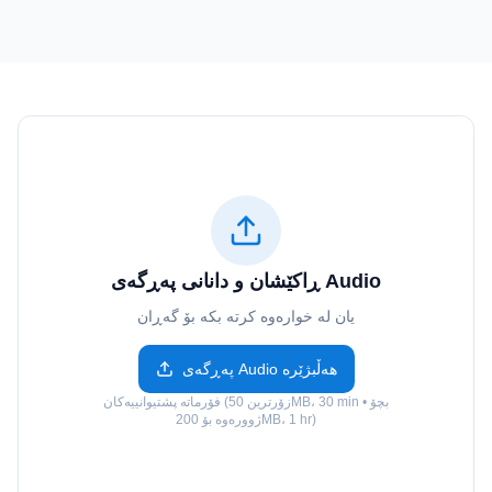
ڕاکێشان و دانانی پەڕگەی Audio
یان لە خوارەوە کرتە بکە بۆ گەڕان
پەڕگەی Audio هەڵبژێرە
فۆرماتە پشتیوانییەکان (زۆرترین 50MB، 30 min • بچۆ
ژوورەوە بۆ 200MB، 1 hr)