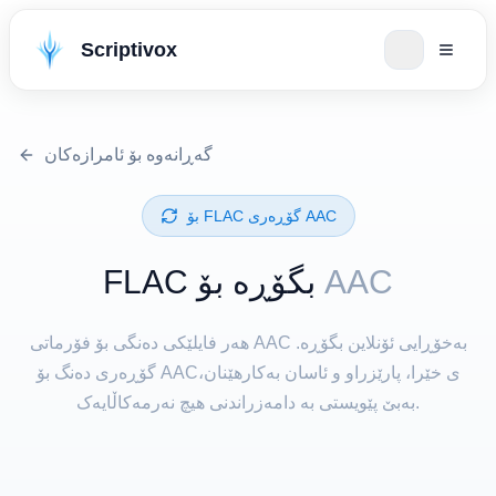
Scriptivox
گەڕانەوە بۆ ئامرازەکان
AAC
⁦FLAC⁩ بگۆڕە بۆ
هەر فایلێکی دەنگی بۆ فۆرماتی AAC بەخۆڕایی ئۆنلاین بگۆڕە.
گۆڕەری دەنگ بۆ AACی خێرا، پارێزراو و ئاسان بەکارهێنان،
بەبێ پێویستی بە دامەزراندنی هیچ نەرمەکاڵایەک.