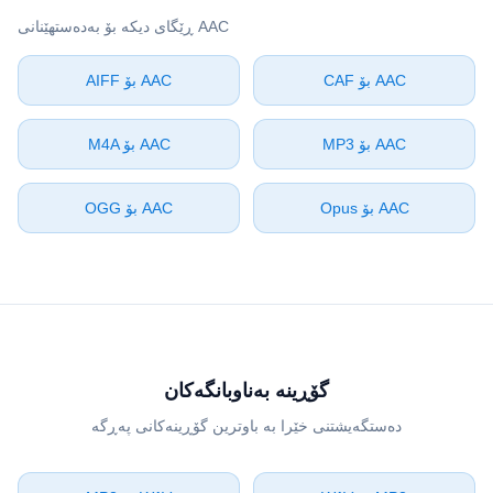
گۆڕینە بەناوبانگەکان
دەستگەیشتنی خێرا بە باوترین گۆڕینەکانی پەڕگە