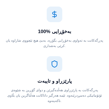
100% بەخۆڕایی
پەڕگەکانت بە تەواوی بەخۆڕایی بگۆڕە، بەبێ هیچ تێچووی شاراوە یان
کرێی بەشداری.
پارێزراو و تایبەت
پەڕگەکانت بە پارێزراوی هەڵدەگیرێن و دوای گۆڕین بە شێوەی
ئۆتۆماتیکی دەسڕدرێنەوە. ئێمە هەرگیز داتاکانت هەڵناگرین یان بڵاوی
ناکەینەوە.