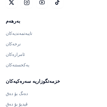
بەرهەم
تایبەتمەندیەکان
نرخەکان
ئامرازەکان
یەکخستنەکان
خزمەتگوزاریە سەرەکیەکان
دەنگ بۆ دەق
ڤیدیۆ بۆ دەق