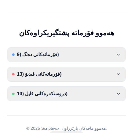
هەموو فۆرماتە پشتگیریکراوەکان
)
فۆرماتەکانی دەنگ
(
9
)
فۆرماتەکانی ڤیدیۆ
(
13
)
دروستکەرەکانی فایل
(
10
هەموو مافەکان پارێزراون.
© 2025 Scriptivox.