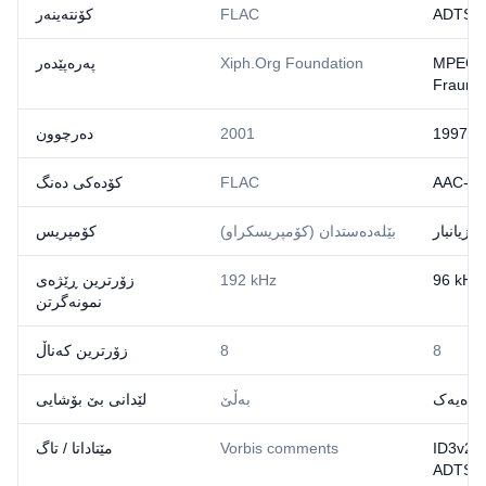
ADTS /
FLAC
کۆنتەینەر
MPEG /
Xiph.Org Foundation
پەرەپێدەر
Fraunho
1997
2001
دەرچوون
AAC-LC
FLAC
کۆدەکی دەنگ
زیانبار
بێلەدەستدان (کۆمپریسکراو)
کۆمپریس
96 kHz
192 kHz
زۆرترین ڕێژەی
نمونەگرتن
8
8
زۆرترین کەناڵ
ڕادەیەک
بەڵێ
لێدانی بێ بۆشایی
ID3v2 (l
Vorbis comments
مێتاداتا / تاگ
ADTS)