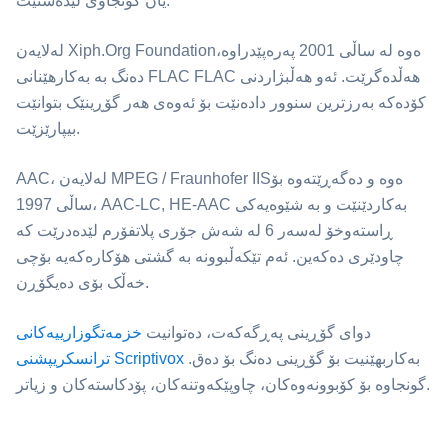
یان گونجاوی لێدەستێت.
لەلایەن Xiph.Org Foundationەوە لە ساڵی 2001 پەرەپێدراوە،
⁦FLAC⁩ دەنگ بە بەکارهێنانی FLAC هەڵدەگرێت. ئەو هەڵبژاردنی
کۆدەکە بەرزترین سنوور دادەنێت بۆ ئەوەی هەر گۆڕینێک بتوانێت
بیپارێزێت.
ساڵی 1997، AAC-LC, HE-AAC بەکاردێنێت و بە شێوەیەکی
ڕاستەوخۆ لەسەر 6 لە شەش جۆری پلاتفۆرم لێدەدرێت کە
چاودێری دەکەین. ئەم تێکەڵبوونە بە گشتی هۆکارەکەیە بۆچی
خەڵک بۆی دەیگۆڕن.
دوای گۆڕینی پەڕگەکەت، دەتوانیت
خزمەتگوزارییەکانی
بەکاربهێنیت بۆ گۆڕینی دەنگ بۆ دەق.
ترانسکریپشنی Scriptivox
گونجاوە بۆ کۆبوونەوەکان، چاوپێکەوتنەکان، پۆدکاستەکان و زیاتر.