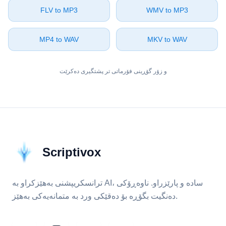
⁦FLV⁩ to ⁦MP3⁩
⁦WMV⁩ to ⁦MP3⁩
⁦MP4⁩ to ⁦WAV⁩
⁦MKV⁩ to ⁦WAV⁩
و زۆر گۆڕینی فۆرماتی تر پشتگیری دەکرێت
Scriptivox
ترانسکریپشنی بەهێزکراو بە AI، سادە و پارێزراو. ناوەڕۆکی
دەنگیت بگۆڕە بۆ دەقێکی ورد بە متمانەیەکی بەهێز.