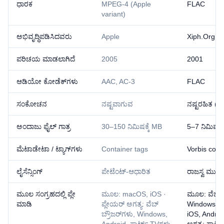
ಧಾರಕ
MPEG-4 (Apple
FLAC
variant)
ಅಭಿವೃದ್ಧಿಪಡಿಸಿದವರು
Apple
Xiph.Org F
ಪರಿಚಯ ಮಾಡಲಾಗಿದೆ
2005
2001
ಆಡಿಯೋ ಕೋಡೆಕ್‌ಗಳು
AAC, AC-3
FLAC
ಸಂಕೋಚನ
ನಷ್ಟವಾಗುವ
ನಷ್ಟರಹಿತ (ಸ
ಅಂದಾಜು ಫೈಲ್ ಗಾತ್ರ
30–150 ನಿಮಿಷಕ್ಕೆ MB
5–7 ನಿಮಿಷಕ್ಕ
ಮೆಟಾಡೇಟಾ / ಟ್ಯಾಗ್‌ಗಳು
Container tags
Vorbis com
ಲೈಸೆನ್ಸಿಂಗ್
ಪೇಟೆಂಟ್-ಆಧಾರಿತ
ರಾಜಸ್ವ ಮುಕ್ತ
ಮೂಲ ಸಂಗ್ರಹದಲ್ಲಿ ಪ್ಲೇ
ಮೂಲ: macOS, iOS ·
ಮೂಲ: ವೆಬ್ ಬ
ಮಾಡಿ
ಪ್ಲೇಯರ್ ಅಗತ್ಯ: ವೆಬ್
Windows, 
ಬ್ರೌಜರ್‌ಗಳು, Windows,
iOS, Androi