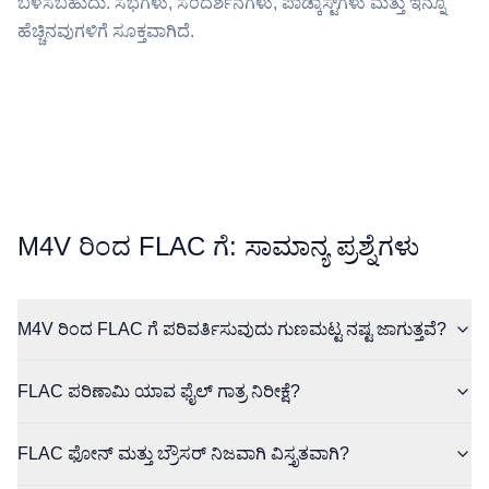
ಬಳಸಬಹುದು. ಸಭೆಗಳು, ಸಂದರ್ಶನಗಳು, ಪಾಡ್ಕಾಸ್ಟ್‌ಗಳು ಮತ್ತು ಇನ್ನೂ
ಹೆಚ್ಚಿನವುಗಳಿಗೆ ಸೂಕ್ತವಾಗಿದೆ.
⁦M4V⁩ ರಿಂದ ⁦FLAC⁩ ಗೆ: ಸಾಮಾನ್ಯ ಪ್ರಶ್ನೆಗಳು
M4V ರಿಂದ FLAC ಗೆ ಪರಿವರ್ತಿಸುವುದು ಗುಣಮಟ್ಟ ನಷ್ಟ ಜಾಗುತ್ತವೆ?
FLAC ಪರಿಣಾಮಿ ಯಾವ ಫೈಲ್ ಗಾತ್ರ ನಿರೀಕ್ಷೆ?
FLAC ಫೋನ್ ಮತ್ತು ಬ್ರೌಸರ್ ನಿಜವಾಗಿ ವಿಸ್ತೃತವಾಗಿ?