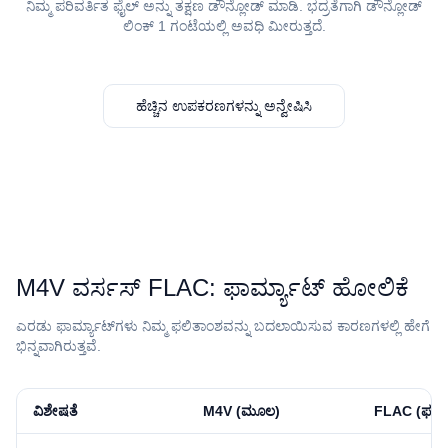
ನಿಮ್ಮ ಪರಿವರ್ತಿತ ಫೈಲ್ ಅನ್ನು ತಕ್ಷಣ ಡೌನ್ಲೋಡ್ ಮಾಡಿ. ಭದ್ರತೆಗಾಗಿ ಡೌನ್ಲೋಡ್
ಲಿಂಕ್ 1 ಗಂಟೆಯಲ್ಲಿ ಅವಧಿ ಮೀರುತ್ತದೆ.
ಹೆಚ್ಚಿನ ಉಪಕರಣಗಳನ್ನು ಅನ್ವೇಷಿಸಿ
⁦M4V⁩ ವರ್ಸಸ್ ⁦FLAC⁩: ಫಾರ್ಮ್ಯಾಟ್ ಹೋಲಿಕೆ
ಎರಡು ಫಾರ್ಮ್ಯಾಟ್‌ಗಳು ನಿಮ್ಮ ಫಲಿತಾಂಶವನ್ನು ಬದಲಾಯಿಸುವ ಕಾರಣಗಳಲ್ಲಿ ಹೇಗೆ
ಭಿನ್ನವಾಗಿರುತ್ತವೆ.
ವಿಶೇಷತೆ
⁦M4V⁩ (ಮೂಲ)
⁦FLAC⁩ (ಫಲಿ