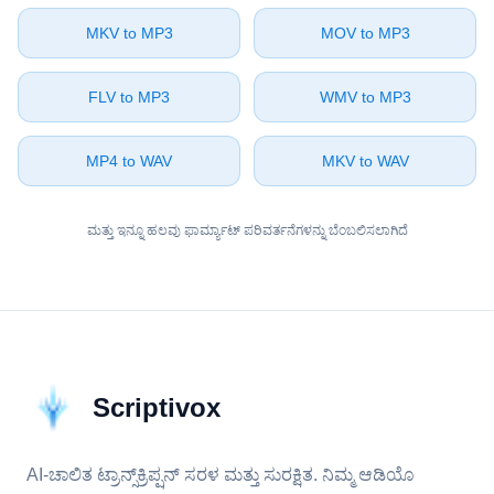
⁦MKV⁩ to ⁦MP3⁩
⁦MOV⁩ to ⁦MP3⁩
⁦FLV⁩ to ⁦MP3⁩
⁦WMV⁩ to ⁦MP3⁩
⁦MP4⁩ to ⁦WAV⁩
⁦MKV⁩ to ⁦WAV⁩
ಮತ್ತು ಇನ್ನೂ ಹಲವು ಫಾರ್ಮ್ಯಾಟ್ ಪರಿವರ್ತನೆಗಳನ್ನು ಬೆಂಬಲಿಸಲಾಗಿದೆ
Scriptivox
AI-ಚಾಲಿತ ಟ್ರಾನ್ಸ್‌ಕ್ರಿಪ್ಷನ್ ಸರಳ ಮತ್ತು ಸುರಕ್ಷಿತ. ನಿಮ್ಮ ಆಡಿಯೊ