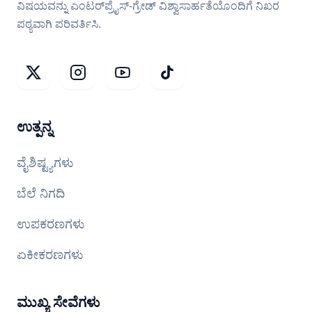
ವಿಷಯವನ್ನು ಎಂಟರ್‌ಪ್ರೈಸ್-ಗ್ರೇಡ್ ವಿಶ್ವಾಸಾರ್ಹತೆಯೊಂದಿಗೆ ನಿಖರ
ಪಠ್ಯವಾಗಿ ಪರಿವರ್ತಿಸಿ.
ಉತ್ಪನ್ನ
ವೈಶಿಷ್ಟ್ಯಗಳು
ಬೆಲೆ ನಿಗದಿ
ಉಪಕರಣಗಳು
ಏಕೀಕರಣಗಳು
ಮುಖ್ಯ ಸೇವೆಗಳು