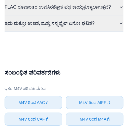
FLAC ರೂಪಾಂತರ ಉಪಸಿರಶ್ಲೋಕ ಪಥ ಕಾಯ್ದುಕೊಳ್ಳಲಾಗುತ್ತವೆ?
ಇದು ಮತ್ತೋ ಉಚಿತ, ಮತ್ತು ನನ್ನ ಫೈಲ್ ಏನೋ ಘಟಿತ?
ಸಂಬಂಧಿತ ಪರಿವರ್ತನೆಗಳು
ಇತರ ⁦M4V⁩ ಪರಿವರ್ತನೆಗಳು
⁦M4V⁩ ರಿಂದ ⁦AAC⁩ ಗೆ
⁦M4V⁩ ರಿಂದ ⁦AIFF⁩ ಗೆ
⁦M4V⁩ ರಿಂದ ⁦CAF⁩ ಗೆ
⁦M4V⁩ ರಿಂದ ⁦M4A⁩ ಗೆ