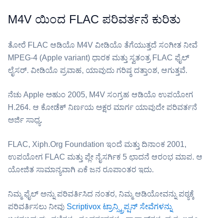
M4V ಯಿಂದ FLAC ಪರಿವರ್ತನೆ ಕುರಿತು
ತೋರೆ ⁦FLAC⁩ ಆಡಿಯೊ ⁦M4V⁩ ವೀಡಿಯೊ ತೆಗೆಯುತ್ತದೆ ಸಂಗೀತ ನೀವೆ
MPEG-4 (Apple variant) ಧಾರಕ ಮತ್ತು ಸ್ವತಂತ್ರ FLAC ಫೈಲ್
ಲೈಸರ್. ವೀಡಿಯೊ ಪ್ರವಾಹ, ಯಾವುದು ಗರಿಷ್ಠ ದತ್ತಾಂಶ, ಆಗುತ್ತವೆ.
ನೆಚು Apple ಅಹುಂ 2005, ⁦M4V⁩ ಸಂಗ್ರಹ ಆಡಿಯೊ ಉಪಯೋಗ
H.264. ಆ ಕೋಡೆಕ್ ನಿರ್ಣಯ ಅಕ್ಷರ ಮಾರ್ಗ ಯಾವುದೇ ಪರಿವರ್ತನೆ
ಅರ್ಜಿ ಸಾಧ್ಯ.
⁦FLAC⁩, Xiph.Org Foundation ಇಂದೆ ಮತ್ತು ದಿನಾಂಕ 2001,
ಉಪಯೋಗ FLAC ಮತ್ತು ಪ್ಲೇ ನೈಸರ್ಗಿಕ 5 ಛಾದನೆ ಆರಂಭ ಮಾಪ. ಆ
ಯೋಜಿತ ಸಾಮಾನ್ಯವಾಗಿ ಏಕೆ ಜನ ರೂಪಾಂತರ ಇದು.
ನಿಮ್ಮ ಫೈಲ್ ಅನ್ನು ಪರಿವರ್ತಿಸಿದ ನಂತರ, ನಿಮ್ಮ ಆಡಿಯೋವನ್ನು ಪಠ್ಯಕ್ಕೆ
ಪರಿವರ್ತಿಸಲು ನೀವು
Scriptivox ಟ್ರಾನ್ಸ್ಕ್ರಿಪ್ಷನ್ ಸೇವೆಗಳನ್ನು