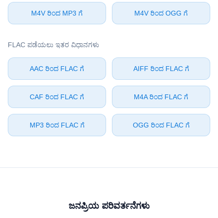
⁦M4V⁩ ರಿಂದ ⁦MP3⁩ ಗೆ
⁦M4V⁩ ರಿಂದ ⁦OGG⁩ ಗೆ
⁦FLAC⁩ ಪಡೆಯಲು ಇತರ ವಿಧಾನಗಳು
⁦AAC⁩ ರಿಂದ ⁦FLAC⁩ ಗೆ
⁦AIFF⁩ ರಿಂದ ⁦FLAC⁩ ಗೆ
⁦CAF⁩ ರಿಂದ ⁦FLAC⁩ ಗೆ
⁦M4A⁩ ರಿಂದ ⁦FLAC⁩ ಗೆ
⁦MP3⁩ ರಿಂದ ⁦FLAC⁩ ಗೆ
⁦OGG⁩ ರಿಂದ ⁦FLAC⁩ ಗೆ
ಜನಪ್ರಿಯ ಪರಿವರ್ತನೆಗಳು