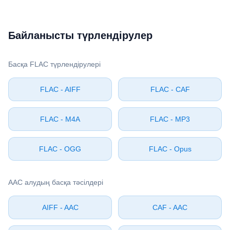
Байланысты түрлендірулер
Басқа ⁦FLAC⁩ түрлендірулері
⁦FLAC⁩ - ⁦AIFF⁩
⁦FLAC⁩ - ⁦CAF⁩
⁦FLAC⁩ - ⁦M4A⁩
⁦FLAC⁩ - ⁦MP3⁩
⁦FLAC⁩ - ⁦OGG⁩
⁦FLAC⁩ - ⁦Opus⁩
⁦AAC⁩ алудың басқа тәсілдері
⁦AIFF⁩ - ⁦AAC⁩
⁦CAF⁩ - ⁦AAC⁩