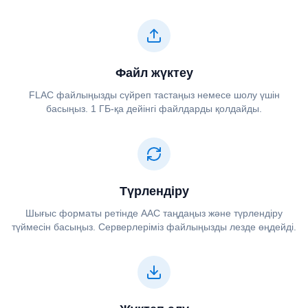
Файл жүктеу
⁦⁦FLAC⁩⁩ файлыңызды сүйреп тастаңыз немесе шолу үшін
басыңыз. 1 ГБ-қа дейінгі файлдарды қолдайды.
Түрлендіру
Шығыс форматы ретінде ⁦⁦AAC⁩⁩ таңдаңыз және түрлендіру
түймесін басыңыз. Серверлеріміз файлыңызды лезде өңдейді.