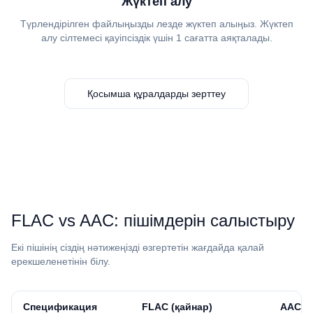
Жүктеп алу
Түрлендірілген файлыңызды лезде жүктеп алыңыз. Жүктеп
алу сілтемесі қауіпсіздік үшін 1 сағатта аяқталады.
Қосымша құралдарды зерттеу
⁦FLAC⁩ vs ⁦AAC⁩: пішімдерін салыстыру
Екі пішінің сіздің нәтижеңізді өзгертетін жағдайда қалай
ерекшеленетінін білу.
Спецификация
⁦FLAC⁩ (қайнар)
⁦AAC⁩ (