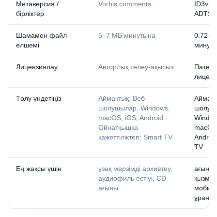
Метаверсия /
Vorbis comments
ID3v2 (
бірліктер
ADTS)
Шамамен файл
5–7 МБ минутына
0.72–1
өлшемі
минут
Лицензиялау
Авторлық төлеу-ақысыз
Патент
лиценз
Төлу үндетіңіз
Аймақтық: Веб-
Аймақт
шолушылар, Windows,
шолуш
macOS, iOS, Android ·
Window
Ойнатқышқа
macOS,
қажеттіліктеп: Smart TV
Androi
TV
Ең жақсы үшін
ұзақ мерзімді архивтеу,
ағынд
аудиофиль естіуі, CD
қызмет
ағыны
мобиль
ұранға