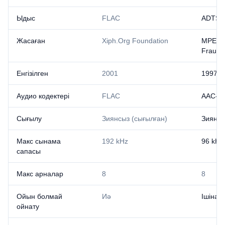
Ыдыс
FLAC
ADTS /
Жасаған
Xiph.Org Foundation
MPEG 
Fraunho
Енгізілген
2001
1997
Аудио кодектері
FLAC
AAC-L
Сығылу
Зиянсыз (сығылған)
Зиян
Макс сынама
192 kHz
96 kHz
сапасы
Макс арналар
8
8
Ойын болмай
Иә
Ішінар
ойнату