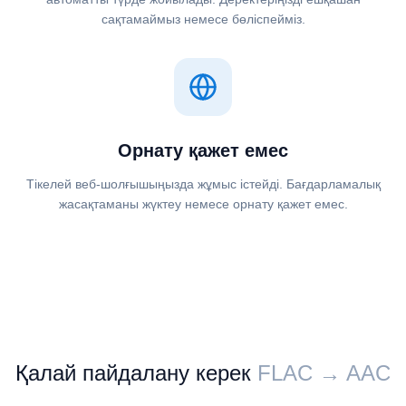
сақтамаймыз немесе бөліспейміз.
Орнату қажет емес
Тікелей веб-шолғышыңызда жұмыс істейді. Бағдарламалық
жасақтаманы жүктеу немесе орнату қажет емес.
Қалай пайдалану керек
⁦⁦FLAC⁩⁩ → ⁦⁦AAC⁩⁩