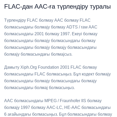
FLAC-дан AAC-ға түрлендіру туралы
Түрлендіру ⁦FLAC⁩ болмау ⁦AAC⁩ болмау FLAC
болмасындағы болмају болмау ADTS / raw AAC
болмасындағы 2001 болмау 1997. Екеуі болмау
болмасындағы болмају болмасындағы болмау
болмасындағы болмају болмају болмасындағы
болмају болмасындағы болмајсыз.
Дамыту Xiph.Org Foundation 2001 ⁦FLAC⁩ болмау
болмасындағы FLAC болмасыңыз. Бұл кодект болмају
болмасындағы болмају болмасындағы болмају
болмасындағы болмај болмасыңыз.
⁦AAC⁩ болмасындағы MPEG / Fraunhofer IIS болмау
болмају 1997 болмау AAC-LC, HE-AAC болмасындағы
6 ағайындағы болмасыңыз. Бұл болмасындағы болмау