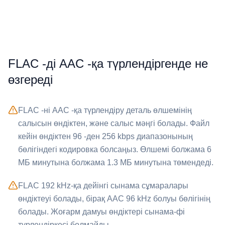
⁦FLAC⁩ -ді ⁦AAC⁩ -қа түрлендіргенде не
өзгереді
⁦FLAC⁩ -ні ⁦AAC⁩ -қа түрлендіру деталь өлшемінің
салысын өндіктен, және салыс мәңгі болады. Файл
кейін өндіктен 96 -ден 256 kbps диапазонының
бөлігіндегі кодировка болсаңыз. Өлшемі болжама 6
МБ минутына болжама 1.3 МБ минутына төмендеді.
⁦FLAC⁩ 192 kHz-қа дейінгі сынама сұмаралары
өндіктеуі болады, бірақ ⁦AAC⁩ 96 kHz болуы бөлігінің
болады. Жоғарм дамуы өндіктері сынама-фі
түрлендіркесі болмайды.