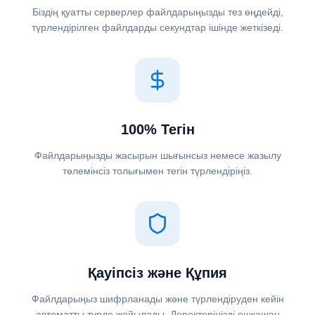
Біздің қуатты серверлер файлдарыңызды тез өңдейді,
түрлендірілген файлдарды секундтар ішінде жеткізеді.
100% Тегін
Файлдарыңызды жасырын шығынсыз немесе жазылу
төлемінсіз толығымен тегін түрлендіріңіз.
Қауіпсіз және Құпия
Файлдарыңыз шифрланады және түрлендіруден кейін
автоматты түрде жойылады. Деректеріңізді ешқашан