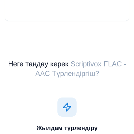
Неге таңдау керек
Scriptivox ⁦FLAC⁩ -
⁦AAC⁩ Түрлендіргіш?
Жылдам түрлендіру