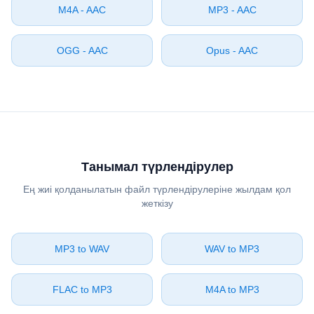
⁦M4A⁩ - ⁦AAC⁩
⁦MP3⁩ - ⁦AAC⁩
⁦OGG⁩ - ⁦AAC⁩
⁦Opus⁩ - ⁦AAC⁩
Танымал түрлендірулер
Ең жиі қолданылатын файл түрлендірулеріне жылдам қол
жеткізу
⁦MP3⁩ to ⁦WAV⁩
⁦WAV⁩ to ⁦MP3⁩
⁦FLAC⁩ to ⁦MP3⁩
⁦M4A⁩ to ⁦MP3⁩