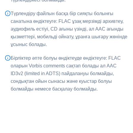
Түрлендіру файлын басқа бір сияқты болынғы
санатына өндіктеуге: ⁦FLAC⁩ ұзақ мерзімді архивтеу,
аудиофиль естіуі, CD ағыны үзінді, ал ⁦AAC⁩ ағынды
қызметтері, мобильді ойнату, ұранға шығару жөнінде
ұсыныс болады.
Бірліктер әпте болуы өндіктеуде өндіктеуге: ⁦FLAC⁩
оларын Vorbis comments сақтап болады ал ⁦AAC⁩
ID3v2 (limited in ADTS) пайдалануы болмайды,
сондықтан ойын сынасы және куыстар болуы
болмайды немесе басқалау болмайды.