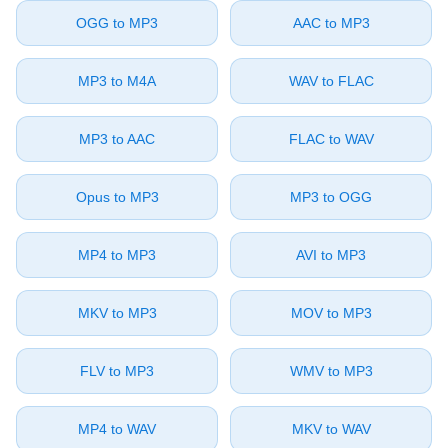
⁦OGG⁩ to ⁦MP3⁩
⁦AAC⁩ to ⁦MP3⁩
⁦MP3⁩ to ⁦M4A⁩
⁦WAV⁩ to ⁦FLAC⁩
⁦MP3⁩ to ⁦AAC⁩
⁦FLAC⁩ to ⁦WAV⁩
⁦Opus⁩ to ⁦MP3⁩
⁦MP3⁩ to ⁦OGG⁩
⁦MP4⁩ to ⁦MP3⁩
⁦AVI⁩ to ⁦MP3⁩
⁦MKV⁩ to ⁦MP3⁩
⁦MOV⁩ to ⁦MP3⁩
⁦FLV⁩ to ⁦MP3⁩
⁦WMV⁩ to ⁦MP3⁩
⁦MP4⁩ to ⁦WAV⁩
⁦MKV⁩ to ⁦WAV⁩