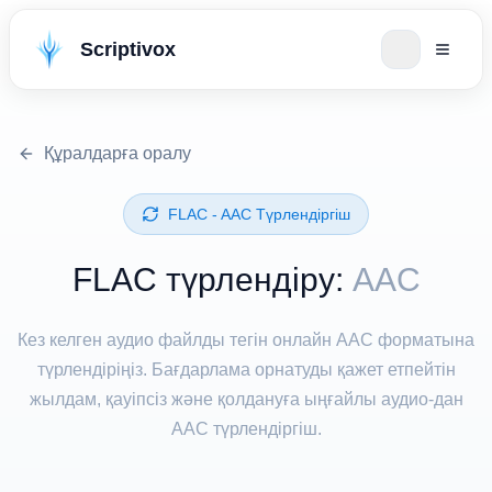
Scriptivox
Құралдарға оралу
⁦FLAC⁩ - ⁦AAC⁩ Түрлендіргіш
⁦FLAC⁩ түрлендіру:
AAC
Кез келген аудио файлды тегін онлайн AAC форматына
түрлендіріңіз. Бағдарлама орнатуды қажет етпейтін
жылдам, қауіпсіз және қолдануға ыңғайлы аудио-дан
AAC түрлендіргіш.