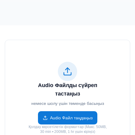
Audio Файлды сүйреп
тастаңыз
немесе шолу үшін төменде басыңыз
Audio Файл таңдаңыз
Қолдау көрсетілетін форматтар (Макс. 50MB,
30 min • 200MB, 1 hr үшін кіріңіз)