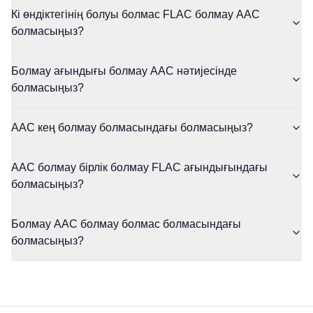
Кі өндіктегінің болуы болмас FLAC болмау AAC
болмасыңыз?
Болмау ағындығы болмау AAC нәтијесінде
болмасыңыз?
AAC кең болмау болмасындағы болмасыңыз?
AAC болмау бірлік болмау FLAC ағындығындағы
болмасыңыз?
Болмау AAC болмау болмас болмасындағы
болмасыңыз?