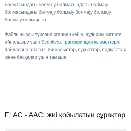
болмасындағы болмају болмасындағы болмају
болмасындағы болмају болмају болмају болмају
болмају болмајсыз.
Файлыңызды түрлендіргеннен кейін, аудионы мәтінге
айналдыру үшін
Scriptivox транскрипция қызметтерін
пайдалана аласыз. Жиналыстар, сұхбаттар, подкасттар
және басқалар үшін тамаша.
⁦FLAC⁩ - ⁦AAC⁩: жиі қойылатын сұрақтар