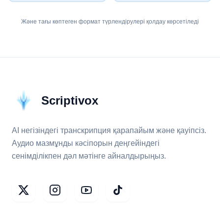
Және тағы көптеген формат түрлендірулері қолдау көрсетіледі
Scriptivox
AI негізіндегі транскрипция қарапайым және қауіпсіз.
Аудио мазмұнды кәсіпорын деңгейіндегі
сенімділікпен дәл мәтінге айналдырыңыз.