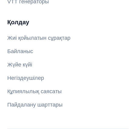
VTT генераторы
Қолдау
Жиі қойылатын сұрақтар
Байланыс
Жүйе күйі
Негіздеушілер
Құпиялылық саясаты
Пайдалану шарттары